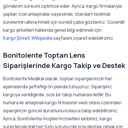
gönderim sürecini optimize eder. Ayrıca, kargo firmalarıyla
yapılan özel anlaşmalar sayesinde, standart teslimat
sürelerinin altına inmek için sürekli çaba gösteririz. Güvenilir
kargo şirketleri hakkında genel bilgi edinmek için
Kargo Şirketi Wikipedia
sayfasını ziyaret edebilirsiniz.
Bonitolente Toptan Lens
Siparişlerinde Kargo Takip ve Destek
Bonitolente Medikal olarak, toptan siparişlerinizin her
aşamasında şeffaflığı ön planda tutuyoruz. Siparişiniz
kargoya verildiğinde, size bir takip numarası iletilir. Bu
numara ile anlaşmalı kargo firmasının web sitesi üzerinden
siparişinizin güncel durumunu kolayca takip edebilirsiniz.
Ayrıca, Bonitolente müşteri hizmetleri ekibimiz, kargo
süreçleriyle ilgili her türlü sorunuzda size destek olmak için