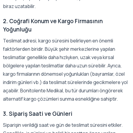
biraz uzatabilir.
2. Coğrafi Konum ve Kargo Firmasının
Yoğunluğu
Teslimat adresi, kargo süresini belirleyen en önemli
faktörlerden biridir. Büyük şehir merkezlerine yapılan
teslimatlar genellikle daha hızlıyken, uzak veya kırsal
bölgelere yapılan teslimatlar daha uzun sürebilir. Ayrıca,
kargo firmalarının dönemsel yoğunlukları (bayramlar, özel
indirim günleri vb.) da teslimat sürelerinde gecikmelere yol
açabilir. Bonitolente Medikal, bu tür durumları öngörerek
alternatif kargo çözümleri sunma esnekliğine sahiptir.
3. Sipariş Saati ve Günleri
Siparişin verildiği saat ve gün de teslimat süresini etkiler.