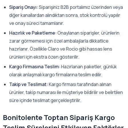
Sipariş Onayı:
Siparişiniz B2B portalımız üzerinden veya
diğer kanallardan alındıktan sonra, stok kontrolü yapılır
ve onay süreci tamamlanır.
Hazırlık ve Paketleme:
Onaylanan siparişler, ürünlerin
zarar görmemesi için özel ambalajlarla dikkatlice
hazırlanır. Özellikle Claro ve Rocio gibi hassas lens
ürünleri için ekstra özen gösterilir.
Kargo Firmasına Teslim:
Hazırlanan paketler, günlük
olarak anlaşmalı kargo firmalarına teslim edilir.
Takip ve Teslimat:
Kargo firması tarafından alınan
ürünler, takip numarası ile müşteriye bildirilir ve belirtilen
süre içinde teslimat gerçekleştirilir.
Bonitolente Toptan Sipariş Kargo
Teslim Sürelerini Etkileyen Faktörler