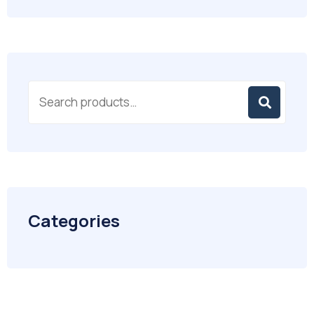
Categories