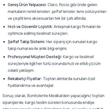
Geniş Ürün Yelpazesi:
Claro, Rocio gibi önde gelen
markaların renkli lensleri, şeffaf lensler, lens solüsyonları
ve çeşitli lens aksesuarları tek bir çatı altında.
Hızlı ve Güvenilir Lojistik:
Anlaşmalı kargo firmaları ile
optimize edilmiş teslimat süreçleri.
Şeffaf Takip Sistemi:
Her sipariş için sunulan kargo
takip numarası ile anlık bilgi erişimi.
Profesyonel Müşteri Desteği:
Kargo ve teslimat
süreçleriyle ilgili her türlü sorunda hızlı ve etkili çözüm
odaklı yaklaşım.
Rekabetçi Fiyatlar:
Toptan alımlarda sunulan özel
fiyatlandırma ve avantajlar.
Sonuç olarak, Bonitolente Medikal’den yapacağınız toptan
siparişlerde, kargo teslim süreleri konusunda endişe