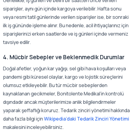
Genellikle, iş günleri ve belirli bir saatten önce verilen
siparişler, aynı gün içinde kargoya verilebilir. Hafta sonu
veya resmi tatil günlerinde verilen siparişler ise, bir sonraki
ilk iş gününde işleme alınır. Bu nedenle, acil ihtiyaçlarınız için
siparişlerinizi erken saatlerde ve iş günleri içinde vermeniz
tavsiye edilir.
4. Mücbir Sebepler ve Beklenmedik Durumlar
Doğal afetler, yoğun kar yağışı, sel gibi hava koşulları veya
pandemi gibi küresel olaylar, kargo ve lojistik süreçlerini
olumsuz etkileyebilir. Bu tür mücbir sebeplerden
kaynaklanan gecikmeler, Bonitolente Medikal’in kontrolü
dışındadır ancak müşterilerimize anlık bilgilendirmeler
yaparak şeffaflığı koruruz. Tedarik zinciri yönetimi hakkında
daha fazla bilgi için
Wikipedia’daki Tedarik Zinciri Yönetimi
makalesini inceleyebilirsiniz.