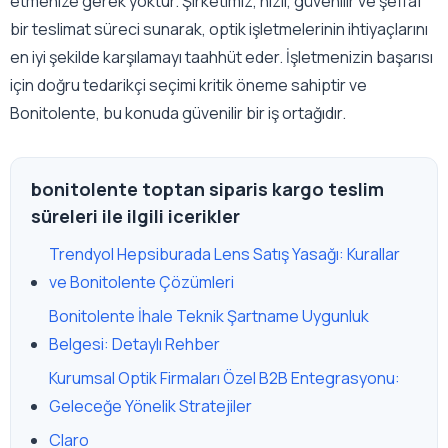
etmenize gerek yoktur. Şirketimiz, hızlı, güvenilir ve şeffaf
bir teslimat süreci sunarak, optik işletmelerinin ihtiyaçlarını
en iyi şekilde karşılamayı taahhüt eder. İşletmenizin başarısı
için doğru tedarikçi seçimi kritik öneme sahiptir ve
Bonitolente, bu konuda güvenilir bir iş ortağıdır.
bonitolente toptan siparis kargo teslim
süreleri ile ilgili icerikler
Trendyol Hepsiburada Lens Satış Yasağı: Kurallar
ve Bonitolente Çözümleri
Bonitolente İhale Teknik Şartname Uygunluk
Belgesi: Detaylı Rehber
Kurumsal Optik Firmaları Özel B2B Entegrasyonu:
Geleceğe Yönelik Stratejiler
Claro