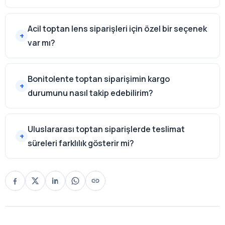
Acil toptan lens siparişleri için özel bir seçenek
var mı?
Bonitolente toptan siparişimin kargo
durumunu nasıl takip edebilirim?
Uluslararası toptan siparişlerde teslimat
süreleri farklılık gösterir mi?