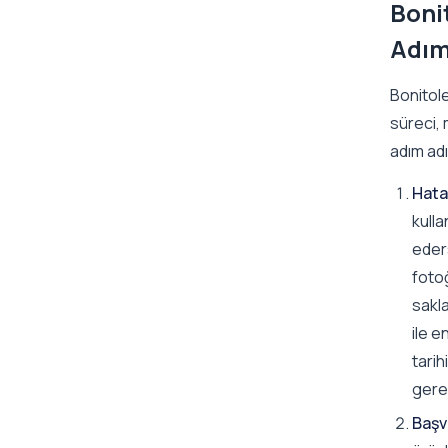
Boni
Adım
Bonitole
süreci, 
adım ad
Hatan
kulla
eders
fotoğ
sakl
ile e
tarih
gere
Başv