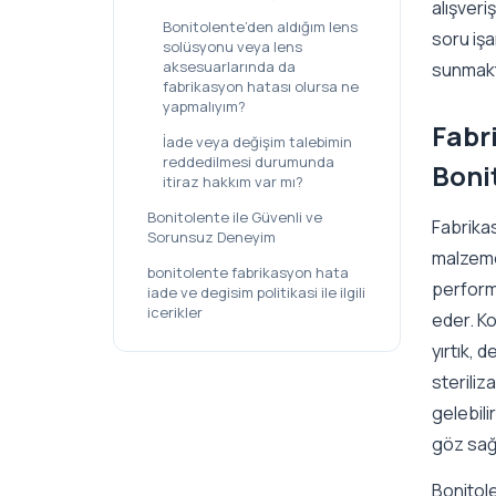
alışveri
Bonitolente’den aldığım lens
soru iş
solüsyonu veya lens
aksesuarlarında da
sunmakt
fabrikasyon hatası olursa ne
yapmalıyım?
Fabr
İade veya değişim talebimin
reddedilmesi durumunda
Boni
itiraz hakkım var mı?
Bonitolente ile Güvenli ve
Fabrika
Sorunsuz Deneyim
malzeme
bonitolente fabrikasyon hata
performa
iade ve degisim politikasi ile ilgili
icerikler
eder. Ko
yırtık, 
steriliz
gelebili
göz sağlı
Bonitole