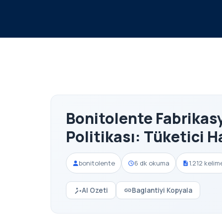
Bonitolente Fabrikas
Politikası: Tüketici H
bonitolente
6 dk okuma
1.212 kelim
AI Ozeti
Baglantiyi Kopyala