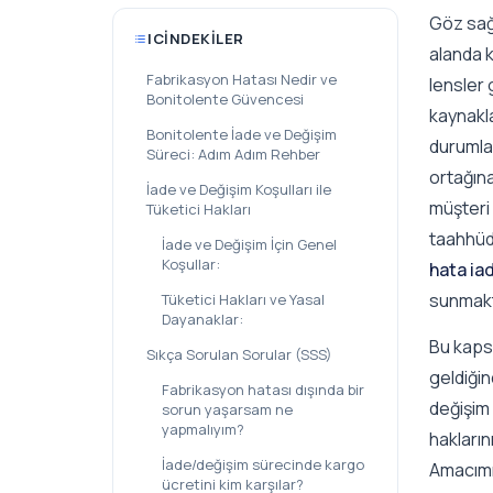
Göz sağl
ICINDEKILER
alanda k
Fabrikasyon Hatası Nedir ve
lensler 
Bonitolente Güvencesi
kaynakl
Bonitolente İade ve Değişim
durumlar
Süreci: Adım Adım Rehber
ortağına
İade ve Değişim Koşulları ile
müşteri
Tüketici Hakları
taahhüd
İade ve Değişim İçin Genel
Koşullar:
hata ia
sunmakt
Tüketici Hakları ve Yasal
Dayanaklar:
Bu kaps
Sıkça Sorulan Sorular (SSS)
geldiğin
Fabrikasyon hatası dışında bir
değişim 
sorun yaşarsam ne
yapmalıyım?
hakların
İade/değişim sürecinde kargo
Amacımı
ücretini kim karşılar?