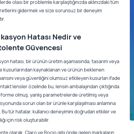
şlerde olası bir problemle karşılaştığınızda aklınızdaki tüm
aretlerini gidermek ve size sorunsuz bir deneyim
ır.
ikasyon Hatası Nedir ve
tolente Güvencesi
syon hatası, bir ürünün üretim aşamasında, tasarım veya
 kusurlarından kaynaklanan ve ürünün beklenen
nsını veya güvenliğini olumsuz etkileyen kusurları ifade
ntakt lensler özelinde bu, lensin ambalajından çıktığında
deforme olmuş, yanlış parametrelerde üretilmiş veya
asyonunda sorun olan bir ürünle karşılaşılması anlamına
r. Bu tür hatalar, kullanıcı deneyimini doğrudan etkiler ve
ğı için risk oluşturabilir.
nte olarak, Claro ve Rocio gibi önde gelen markaların