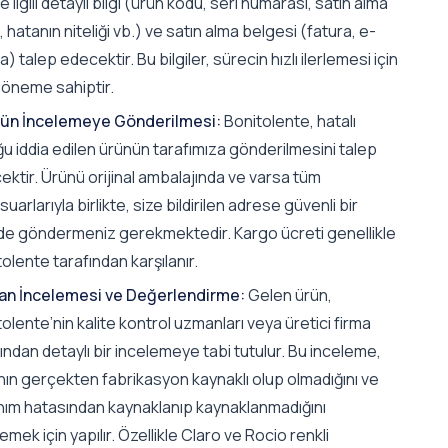
e ilgili detaylı bilgi (ürün kodu, seri numarası, satın alma
i, hatanın niteliği vb.) ve satın alma belgesi (fatura, e-
a) talep edecektir. Bu bilgiler, sürecin hızlı ilerlemesi için
k öneme sahiptir.
ün İncelemeye Gönderilmesi:
Bonitolente, hatalı
u iddia edilen ürünün tarafımıza gönderilmesini talep
ktir. Ürünü orijinal ambalajında ve varsa tüm
uarlarıyla birlikte, size bildirilen adrese güvenli bir
lde göndermeniz gerekmektedir. Kargo ücreti genellikle
olente tarafından karşılanır.
n İncelemesi ve Değerlendirme:
Gelen ürün,
olente’nin kalite kontrol uzmanları veya üretici firma
ından detaylı bir incelemeye tabi tutulur. Bu inceleme,
nın gerçekten fabrikasyon kaynaklı olup olmadığını ve
anım hatasından kaynaklanıp kaynaklanmadığını
lemek için yapılır. Özellikle Claro ve Rocio renkli