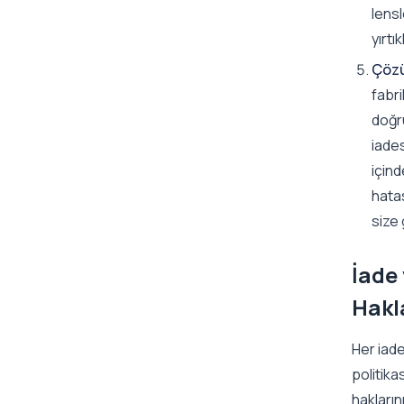
lens
yırtı
Çözü
fabri
doğru
iades
içind
hata
size 
İade 
Hakl
Her iade
politikas
hakların