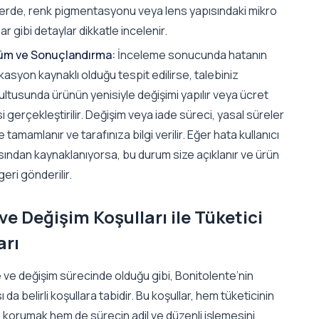
lerde, renk pigmentasyonu veya lens yapısındaki mikro
klar gibi detaylar dikkatle incelenir.
m ve Sonuçlandırma:
İnceleme sonucunda hatanın
kasyon kaynaklı olduğu tespit edilirse, talebiniz
ltusunda ürünün yenisiyle değişimi yapılır veya ücret
i gerçekleştirilir. Değişim veya iade süreci, yasal süreler
e tamamlanır ve tarafınıza bilgi verilir. Eğer hata kullanıcı
sından kaynaklanıyorsa, bu durum size açıklanır ve ürün
geri gönderilir.
ve Değişim Koşulları ile Tüketici
arı
 ve değişim sürecinde olduğu gibi, Bonitolente’nin
ı da belirli koşullara tabidir. Bu koşullar, hem tüketicinin
ı korumak hem de sürecin adil ve düzenli işlemesini