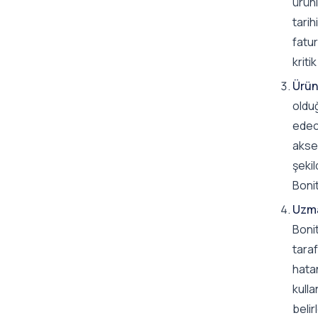
ürünl
tarih
fatur
kriti
Ürün
olduğ
edece
akses
şeki
Bonit
Uzma
Bonit
taraf
hata
kull
belir