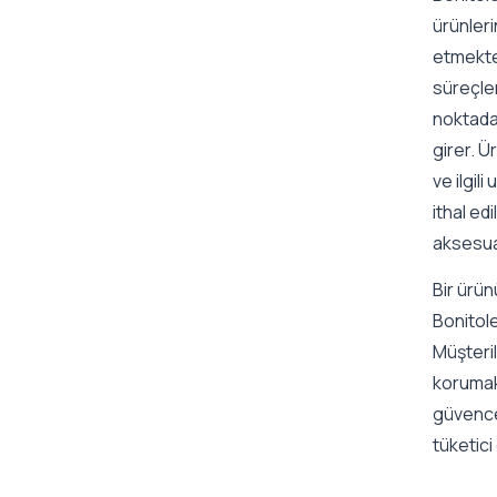
ürünleri
etmektey
süreçler
noktada 
girer. Ü
ve ilgil
ithal ed
aksesuar
Bir ürün
Bonitole
Müşteril
korumak 
güvence,
tüketici