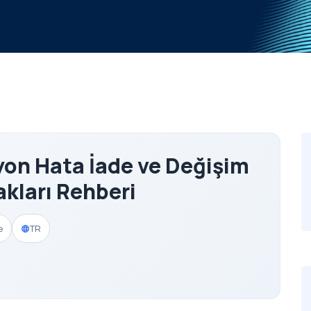
yon Hata İade ve Değişim
akları Rehberi
e
TR