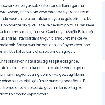
ni sunarken, en yüksek kalite standartlarını garanti
iz. Ancak, insan eliyle veya makineyle yapılan üretim
inde nadiren de olsa hatalar meydana gelebilir. İşte bu
Bonitolente’nin güçlü iade ve değişim politikası devreye
rünlerimizin tamamı, Türkiye Cumhuriyeti Sağlık Bakanlığı
i uluslararası standartlara uygun olarak üretilmekte ve
ilmektedir. Satışa sunulan her lens, solüsyon veya lens
ları, titiz kalite kontrol süreçlerinden geçer.
ün fabrikasyon hatası taşıdığı tespit edildiğinde,
nte olarak sorumluluğumuzu eksiksiz yerine getiririz.
erimizin mağduriyetini gidermek ve göz sağlıklarını
adına hızlı ve etkili çözümler sunmayı hedefleriz. Bu
 Bonitolente’yi sektörde güvenilir bir iş ortağı ve
 dostu bir marka yapmaktadır.