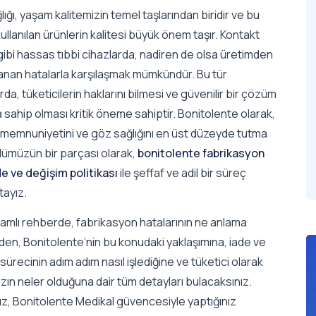
ığı, yaşam kalitemizin temel taşlarından biridir ve bu
ullanılan ürünlerin kalitesi büyük önem taşır. Kontakt
gibi hassas tıbbi cihazlarda, nadiren de olsa üretimden
anan hatalarla karşılaşmak mümkündür. Bu tür
da, tüketicilerin haklarını bilmesi ve güvenilir bir çözüm
 sahip olması kritik öneme sahiptir. Bonitolente olarak,
 memnuniyetini ve göz sağlığını en üst düzeyde tutma
ümüzün bir parçası olarak,
bonitolente fabrikasyon
de ve değişim politikası
ile şeffaf ve adil bir süreç
ayız.
amlı rehberde, fabrikasyon hatalarının ne anlama
den, Bonitolente’nin bu konudaki yaklaşımına, iade ve
sürecinin adım adım nasıl işlediğine ve tüketici olarak
ızın neler olduğuna dair tüm detayları bulacaksınız.
z, Bonitolente Medikal güvencesiyle yaptığınız