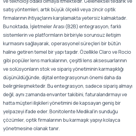
ve teknoloji odaklı olmaya itmektedir. Geleneksel tedarik ve
satış yöntemleri, artık büyük ölçekli veya zincir optik
firmalarının ihtiyaçlarını karşılamakta yetersiz kalmaktadır.
Bu noktada, İşletmeler Arası (B2B) entegrasyon, farklı
sistemlerin ve platformların birbiriyle sorunsuz iletişim
kurmasını sağlayarak, operasyonel süreçleri bir bütün
haline getiren temel bir yapı taşıdır. Özellikle Claro ve Rocio
gibi popüler lens markalarının, çeşitli lens aksesuarlarının
ve solüsyonların stok ve sipariş yönetiminin karmaşıklığı
düşünüldüğünde, dijital entegrasyonun önemi daha da
belirginleşmektedir. Bu entegrasyon, sadece sipariş almayı
değil, aynı zamanda envanter takibini, faturalandırmayı ve
hatta müşteri ilişkileri yönetimini de kapsayan geniş bir
yelpazeyi ifade eder. Bonitolente Medikal’in sunduğu
çözümler, optik firmalarının bu karmaşık yapıyı kolayca
yönetmesine olanak tanır.