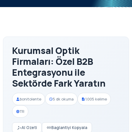
Kurumsal Optik
Firmaları: Özel B2B
Entegrasyonu ile
Sektörde Fark Yaratın
bonitolente
5 dk okuma
1.005 kelime
TR
AI Ozeti
Baglantiyi Kopyala