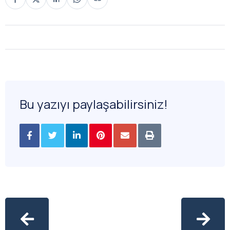
Bu yazıyı paylaşabilirsiniz!