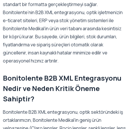
standart bir formatta gerçekleştirmeyi sağlar.
Bonitolente’nin B2B XML entegrasyonu, optik işletmenizin
e-ticaret siteleri, ERP veya stok yönetim sistemleri ile
Bonitolente Medikal’in ürün veri tabanı arasında kesintisiz
bir köprü kurar. Bu sayede, ürün bilgileri, stok durumları,
fiyatlandırma ve sipariş süreçleri otomatik olarak
güncellenir, insan kaynaklı hatalar minimize edilir ve
operasyonel hızınız artırılır.
Bonitolente B2B XML Entegrasyonu
Nedir ve Neden Kritik Öneme
Sahiptir?
Bonitolente B2B XML entegrasyonu, optik sektöründeki iş
ortaklarımızın, Bonitolente Medikal’in geniş ürün
yelpazesine (Claro lensler, Rocio lensler, renkli lensler, lens