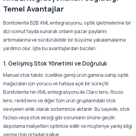
Temel Avantajlar
Bonitolente B2B XML entegrasyonu, optik işletmelerine bir
dizi somut fayda sunarak onların pazar paylarını
artırmalarına ve sürdürülebilir bir büyüme yakalamalarına
yardımcı olur. İşte bu avantajlardan bazıları:
1. Gelişmiş Stok Yönetimi ve Doğruluk
Manuel stok takibi, özellikle geniş ürün gamına sahip optik
mağazaları için yorucu ve hataya açık bir süreçtir.
Bonitolente’nin XML entegrasyonu ile Claro lens, Rocio
lens, renkli lens ve diğer tüm ürün gruplarındaki stok
seviyeleri anlık olarak sisteminize aktarılır. Bu sayede, stok
fazlası veya stok eksiği gibi sorunların önüne geçilir,
depolama maliyetleri optimize edilir ve müşteriye yanlış bilgi
verme riski ortadan kalkar.