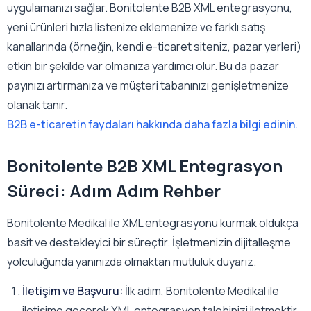
uygulamanızı sağlar. Bonitolente B2B XML entegrasyonu,
yeni ürünleri hızla listenize eklemenize ve farklı satış
kanallarında (örneğin, kendi e-ticaret siteniz, pazar yerleri)
etkin bir şekilde var olmanıza yardımcı olur. Bu da pazar
payınızı artırmanıza ve müşteri tabanınızı genişletmenize
olanak tanır.
B2B e-ticaretin faydaları hakkında daha fazla bilgi edinin.
Bonitolente B2B XML Entegrasyon
Süreci: Adım Adım Rehber
Bonitolente Medikal ile XML entegrasyonu kurmak oldukça
basit ve destekleyici bir süreçtir. İşletmenizin dijitalleşme
yolculuğunda yanınızda olmaktan mutluluk duyarız.
İletişim ve Başvuru:
İlk adım, Bonitolente Medikal ile
iletişime geçerek XML entegrasyon talebinizi iletmektir.