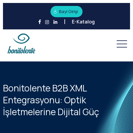
Bayi Girişi
E-Katalog
Bonitolente B2B XML
Entegrasyonu: Optik
İşletmelerine Dijital Güç