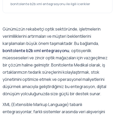
bonitolente b2b xml entegrasyonu ile ilgili icerikler
Günümüzün rekabetçi optik sektöründe, işletmelerin
verimliliklerini artırmaları ve müşteri beklentilerini
karşılamaları büyük önem taşımaktadır. Bu bağlamda,
bonitolente b2b xml entegrasyonu
, optisyenlik
müesseseleri ve zincir optik mağazaları için vazgeçilmez
bir çözüm haline gelmiştir. Bonitolente Medikal olarak, iş
ortaklarımızın tedarik süreçlerini kolaylaştırmak, stok
yönetimini optimize etmek ve operasyonel maliyetlerini
düşürmek amacıyla geliştirdiğimiz bu entegrasyon, dijital
dönüşüm yolculuğunuzda size güçlü bir destek sunar.
XML (Extensible Markup Language) tabanlı
entegrasyonlar, farklı sistemler arasında veri alışverişini