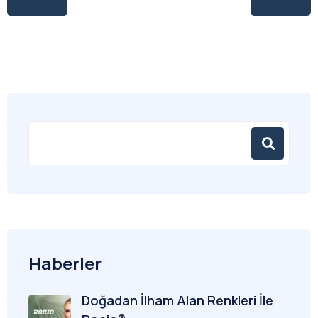
Haberler
Doğadan İlham Alan Renkleri İle