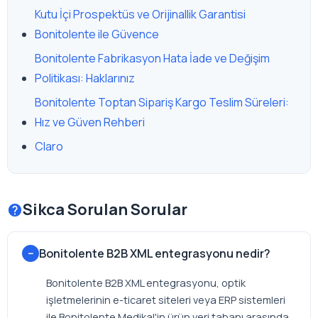
Kutu İçi Prospektüs ve Orijinallik Garantisi
Bonitolente ile Güvence
Bonitolente Fabrikasyon Hata İade ve Değişim
Politikası: Haklarınız
Bonitolente Toptan Sipariş Kargo Teslim Süreleri:
Hız ve Güven Rehberi
Claro
Sikca Sorulan Sorular
Bonitolente B2B XML entegrasyonu nedir?
Bonitolente B2B XML entegrasyonu, optik
işletmelerinin e-ticaret siteleri veya ERP sistemleri
ile Bonitolente Medikal'in ürün veri tabanı arasında