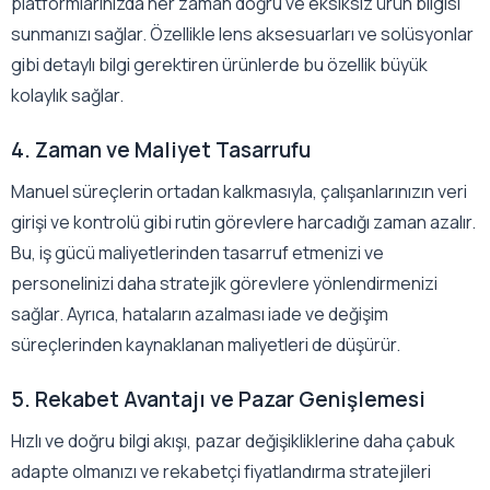
platformlarınızda her zaman doğru ve eksiksiz ürün bilgisi
sunmanızı sağlar. Özellikle lens aksesuarları ve solüsyonlar
gibi detaylı bilgi gerektiren ürünlerde bu özellik büyük
kolaylık sağlar.
4. Zaman ve Maliyet Tasarrufu
Manuel süreçlerin ortadan kalkmasıyla, çalışanlarınızın veri
girişi ve kontrolü gibi rutin görevlere harcadığı zaman azalır.
Bu, iş gücü maliyetlerinden tasarruf etmenizi ve
personelinizi daha stratejik görevlere yönlendirmenizi
sağlar. Ayrıca, hataların azalması iade ve değişim
süreçlerinden kaynaklanan maliyetleri de düşürür.
5. Rekabet Avantajı ve Pazar Genişlemesi
Hızlı ve doğru bilgi akışı, pazar değişikliklerine daha çabuk
adapte olmanızı ve rekabetçi fiyatlandırma stratejileri