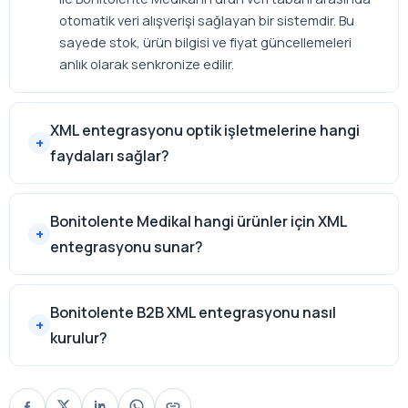
otomatik veri alışverişi sağlayan bir sistemdir. Bu
sayede stok, ürün bilgisi ve fiyat güncellemeleri
anlık olarak senkronize edilir.
XML entegrasyonu optik işletmelerine hangi
faydaları sağlar?
Bonitolente Medikal hangi ürünler için XML
entegrasyonu sunar?
Bonitolente B2B XML entegrasyonu nasıl
kurulur?