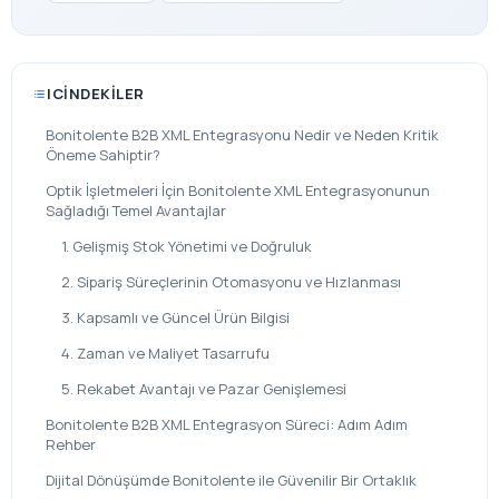
ICINDEKILER
Bonitolente B2B XML Entegrasyonu Nedir ve Neden Kritik
Öneme Sahiptir?
Optik İşletmeleri İçin Bonitolente XML Entegrasyonunun
Sağladığı Temel Avantajlar
1. Gelişmiş Stok Yönetimi ve Doğruluk
2. Sipariş Süreçlerinin Otomasyonu ve Hızlanması
3. Kapsamlı ve Güncel Ürün Bilgisi
4. Zaman ve Maliyet Tasarrufu
5. Rekabet Avantajı ve Pazar Genişlemesi
Bonitolente B2B XML Entegrasyon Süreci: Adım Adım
Rehber
Dijital Dönüşümde Bonitolente ile Güvenilir Bir Ortaklık