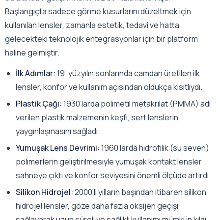
Başlangıçta sadece görme kusurlarını düzeltmek için
kullanılan lensler, zamanla estetik, tedavi ve hatta
gelecekteki teknolojik entegrasyonlar için bir platform
haline gelmiştir.
İlk Adımlar:
19. yüzyılın sonlarında camdan üretilen ilk
lensler, konfor ve kullanım açısından oldukça kısıtlıydı.
Plastik Çağı:
1930’larda polimetil metakrilat (PMMA) adı
verilen plastik malzemenin keşfi, sert lenslerin
yaygınlaşmasını sağladı.
Yumuşak Lens Devrimi:
1960’larda hidrofilik (su seven)
polimerlerin geliştirilmesiyle yumuşak kontakt lensler
sahneye çıktı ve konfor seviyesini önemli ölçüde artırdı.
Silikon Hidrojel:
2000’li yılların başından itibaren silikon
hidrojel lensler, göze daha fazla oksijen geçişi
sağlayarak uzun süreli ve sağlıklı kullanımı mümkün kıldı.