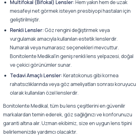
Multifokal (Bifokal) Lensler:
Hem yakın hem de uzak
mesafeyi net görmek isteyen presbiyopi hastaları için
geliştirilmiştir.
Renkli Lensler:
Göz rengini değiştirmek veya
vurgulamak amacıyla kullanılan estetik lenslerdir.
Numaralı veya numarasız seçenekleri mevcuttur.
Bonitolente Medikal’in geniş renkli lens yelpazesi, doğal
ve çekici görünümler sunar.
Tedavi Amaçlı Lensler:
Keratokonus gibi kornea
rahatsızlıklarında veya göz ameliyatları sonrası koruyucu
olarak kullanılan özel lenslerdir.
Bonitolente Medikal, tüm bu lens çeşitlerini en güvenilir
markalardan temin ederek, göz sağlığınızı ve konforunuzu
garanti altına alır. Uzman ekibimiz, size en uygun lens tipini
belirlemenizde yardımcı olacaktır.