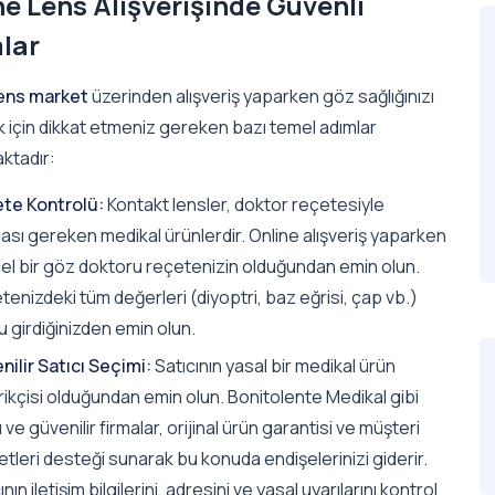
ne Lens Alışverişinde Güvenli
lar
ens market
üzerinden alışveriş yaparken göz sağlığınızı
 için dikkat etmeniz gereken bazı temel adımlar
ktadır:
te Kontrolü:
Kontakt lensler, doktor reçetesiyle
ası gereken medikal ürünlerdir. Online alışveriş yaparken
el bir göz doktoru reçetenizin olduğundan emin olun.
enizdeki tüm değerleri (diyoptri, baz eğrisi, çap vb.)
 girdiğinizden emin olun.
nilir Satıcı Seçimi:
Satıcının yasal bir medikal ürün
ikçisi olduğundan emin olun. Bonitolente Medikal gibi
 ve güvenilir firmalar, orijinal ürün garantisi ve müşteri
tleri desteği sunarak bu konuda endişelerinizi giderir.
ının iletişim bilgilerini, adresini ve yasal uyarılarını kontrol