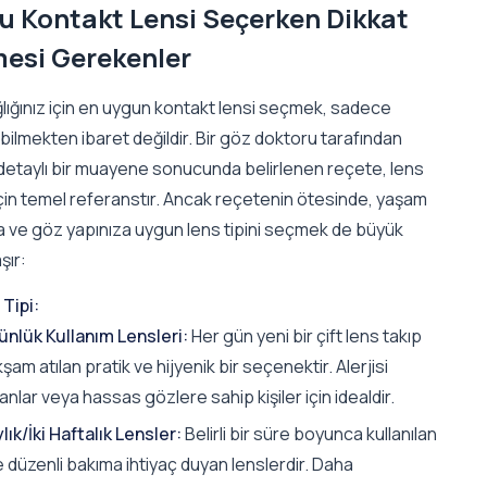
u Kontakt Lensi Seçerken Dikkat
mesi Gerekenler
lığınız için en uygun kontakt lensi seçmek, sadece
ilmekten ibaret değildir. Bir göz doktoru tarafından
 detaylı bir muayene sonucunda belirlenen reçete, lens
için temel referanstır. Ancak reçetenin ötesinde, yaşam
za ve göz yapınıza uygun lens tipini seçmek de büyük
şır:
Tipi:
ünlük Kullanım Lensleri:
Her gün yeni bir çift lens takıp
şam atılan pratik ve hijyenik bir seçenektir. Alerjisi
anlar veya hassas gözlere sahip kişiler için idealdir.
lık/İki Haftalık Lensler:
Belirli bir süre boyunca kullanılan
e düzenli bakıma ihtiyaç duyan lenslerdir. Daha