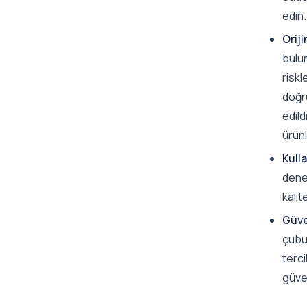
edin.
Oriji
bulun
riskl
doğru
edild
ürünl
Kull
deney
kalit
Güve
çubuğ
terci
güven