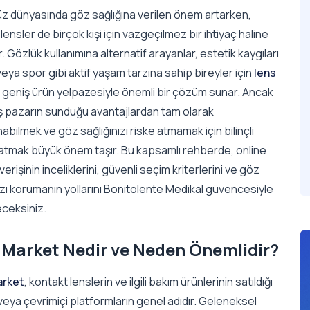
 dünyasında göz sağlığına verilen önem artarken,
lensler de birçok kişi için vazgeçilmez bir ihtiyaç haline
r. Gözlük kullanımına alternatif arayanlar, estetik kaygıları
veya spor gibi aktif yaşam tarzına sahip bireyler için
lens
, geniş ürün yelpazesiyle önemli bir çözüm sunar. Ancak
ş pazarın sunduğu avantajlardan tam olarak
abilmek ve göz sağlığınızı riske atmamak için bilinçli
 atmak büyük önem taşır. Bu kapsamlı rehberde, online
şverişinin inceliklerini, güvenli seçim kriterlerini ve göz
ızı korumanın yollarını Bonitolente Medikal güvencesiyle
ceksiniz.
 Market Nedir ve Neden Önemlidir?
arket
, kontakt lenslerin ve ilgili bakım ürünlerinin satıldığı
 veya çevrimiçi platformların genel adıdır. Geleneksel