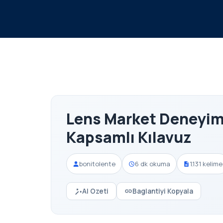
Lens Market Deneyim
Kapsamlı Kılavuz
bonitolente
6 dk okuma
1.131 kelime
AI Ozeti
Baglantiyi Kopyala