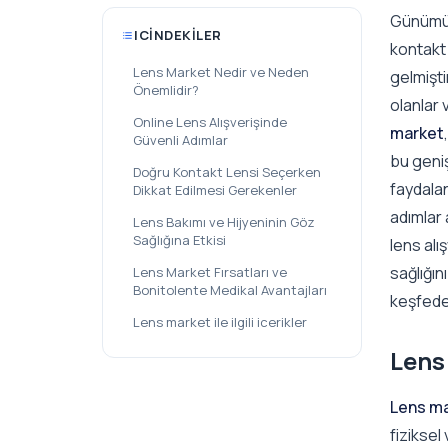
Günümüz
ICINDEKILER
kontakt 
Lens Market Nedir ve Neden
gelmişti
Önemlidir?
olanlar 
Online Lens Alışverişinde
market
Güvenli Adımlar
bu geni
Doğru Kontakt Lensi Seçerken
faydalan
Dikkat Edilmesi Gerekenler
adımlar
Lens Bakımı ve Hijyeninin Göz
Sağlığına Etkisi
lens alı
sağlığın
Lens Market Fırsatları ve
Bonitolente Medikal Avantajları
keşfede
Lens market ile ilgili icerikler
Lens
Lens m
fiziksel