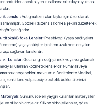
onomiktirler ancak hijyen kurallarına sıkı sıkıya uyulması
rekir.
orik Lensler:
Astigmatizmi olan kişiler için özel olarak
asarlanmıştır. Gözdeki düzensiz kornea şeklini düzelterek
t görüş sağlarlar.
ultifokal/Bifokal Lensler:
Presbiyopi (yaşa bağlı yakını
örememe) yaşayan kişiler için hem uzak hem de yakın
örüşü sağlayan lenslerdir.
enkli Lensler:
Göz rengini değiştirmek veya vurgulamak
acıyla kullanılan kozmetik lenslerdir. Numaralı veya
umarasız seçenekleri mevcuttur. Bonitolente Medikal,
niş renkli lens yelpazesiyle estetik beklentilerinizi
rşılar.
 Materyali:
Günümüzde en yaygın kullanılan materyaller
jel ve silikon hidrojeldır. Silikon hidrojel lensler, göze