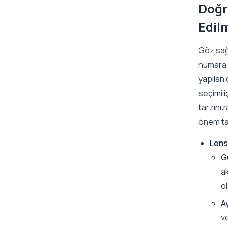
Doğr
Edil
Göz sağ
numara b
yapılan
seçimi 
tarzını
önem ta
Lens 
G
ak
ol
Ay
v