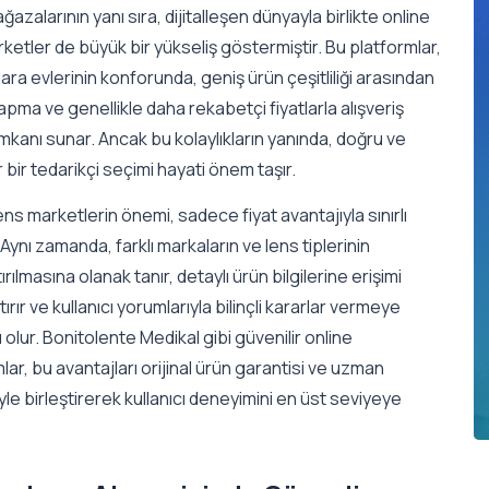
ğazalarının yanı sıra, dijitalleşen dünyayla birlikte online
ketler de büyük bir yükseliş göstermiştir. Bu platformlar,
ılara evlerinin konforunda, geniş ürün çeşitliliği arasından
pma ve genellikle daha rekabetçi fiyatlarla alışveriş
kanı sunar. Ancak bu kolaylıkların yanında, doğru ve
r bir tedarikçi seçimi hayati önem taşır.
ens marketlerin önemi, sadece fiyat avantajıyla sınırlı
. Aynı zamanda, farklı markaların ve lens tiplerinin
tırılmasına olanak tanır, detaylı ürün bilgilerine erişimi
tırır ve kullanıcı yorumlarıyla bilinçli kararlar vermeye
 olur. Bonitolente Medikal gibi güvenilir online
lar, bu avantajları orijinal ürün garantisi ve uzman
le birleştirerek kullanıcı deneyimini en üst seviyeye