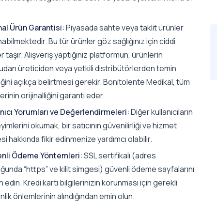
nal Ürün Garantisi:
Piyasada sahte veya taklit ürünler
abilmektedir. Bu tür ürünler göz sağlığınız için ciddi
er taşır. Alışveriş yaptığınız platformun, ürünlerin
dan üreticiden veya yetkili distribütörlerden temin
iğini açıkça belirtmesi gerekir. Bonitolente Medikal, tüm
erinin orijinalliğini garanti eder.
anıcı Yorumları ve Değerlendirmeleri:
Diğer kullanıcıların
imlerini okumak, bir satıcının güvenilirliği ve hizmet
esi hakkında fikir edinmenize yardımcı olabilir.
nli Ödeme Yöntemleri:
SSL sertifikalı (adres
unda “https” ve kilit simgesi) güvenli ödeme sayfalarını
h edin. Kredi kartı bilgilerinizin korunması için gerekli
lik önlemlerinin alındığından emin olun.