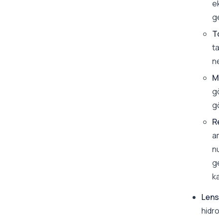
ek
ge
T
t
ne
M
g
g
R
am
n
ge
ka
Lens
hidro