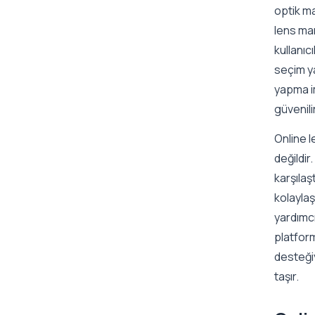
optik ma
lens mar
kullanıc
seçim ya
yapma im
güvenili
Online l
değildir
karşılaş
kolaylaş
yardımcı
platform
desteğiy
taşır.