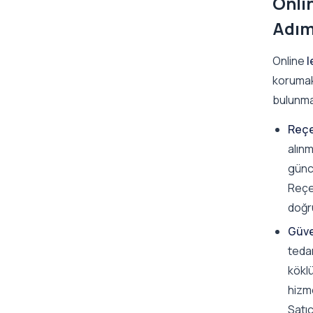
Onli
Adım
Online
l
korumak
bulunma
Reçe
alınm
günc
Reçet
doğru
Güve
tedar
köklü
hizme
Satıc