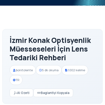
İzmir Konak Optisyenlik
Müesseseleri İçin Lens
Tedariki Rehberi
bonitolente
5 dk okuma
1.002 kelime
TR
AI Ozeti
Baglantiyi Kopyala