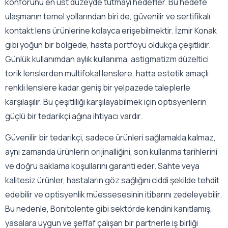
konforunu en üst düzeyde tutmayı hedefler. Bu hedefe
ulaşmanın temel yollarından biri de, güvenilir ve sertifikalı
kontakt lens ürünlerine kolayca erişebilmektir. İzmir Konak
gibi yoğun bir bölgede, hasta portföyü oldukça çeşitlidir.
Günlük kullanımdan aylık kullanıma, astigmatizm düzeltici
torik lenslerden multifokal lenslere, hatta estetik amaçlı
renkli lenslere kadar geniş bir yelpazede taleplerle
karşılaşılır. Bu çeşitliliği karşılayabilmek için optisyenlerin
güçlü bir tedarikçi ağına ihtiyacı vardır.
Güvenilir bir tedarikçi, sadece ürünleri sağlamakla kalmaz,
aynı zamanda ürünlerin orijinalliğini, son kullanma tarihlerini
ve doğru saklama koşullarını garanti eder. Sahte veya
kalitesiz ürünler, hastaların göz sağlığını ciddi şekilde tehdit
edebilir ve optisyenlik müessesesinin itibarını zedeleyebilir.
Bu nedenle, Bonitolente gibi sektörde kendini kanıtlamış,
yasalara uygun ve şeffaf çalışan bir partnerle iş birliği