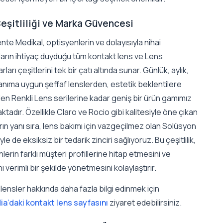
eşitliliği ve Marka Güvencesi
nte Medikal, optisyenlerin ve dolayısıyla nihai
ıların ihtiyaç duyduğu tüm kontakt lens ve Lens
ları çeşitlerini tek bir çatı altında sunar. Günlük, aylık,
ullanıma uygun şeffaf lenslerden, estetik beklentilere
en Renkli Lens serilerine kadar geniş bir ürün gamımız
tadır. Özellikle Claro ve Rocio gibi kalitesiyle öne çıkan
ın yanı sıra, lens bakımı için vazgeçilmez olan Solüsyon
yle de eksiksiz bir tedarik zinciri sağlıyoruz. Bu çeşitlilik,
lerin farklı müşteri profillerine hitap etmesini ve
nı verimli bir şekilde yönetmesini kolaylaştırır.
lensler hakkında daha fazla bilgi edinmek için
ia’daki kontakt lens sayfasını
ziyaret edebilirsiniz.