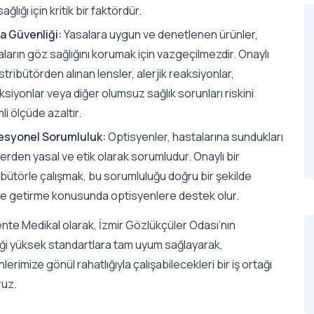
ağlığı için kritik bir faktördür.
a Güvenliği:
Yasalara uygun ve denetlenen ürünler,
ların göz sağlığını korumak için vazgeçilmezdir. Onaylı
istribütörden alınan lensler, alerjik reaksiyonlar,
siyonlar veya diğer olumsuz sağlık sorunları riskini
i ölçüde azaltır.
esyonel Sorumluluk:
Optisyenler, hastalarına sundukları
erden yasal ve etik olarak sorumludur. Onaylı bir
ibütörle çalışmak, bu sorumluluğu doğru bir şekilde
ne getirme konusunda optisyenlere destek olur.
nte Medikal olarak, İzmir Gözlükçüler Odası’nın
iği yüksek standartlara tam uyum sağlayarak,
lerimize gönül rahatlığıyla çalışabilecekleri bir iş ortağı
uz.