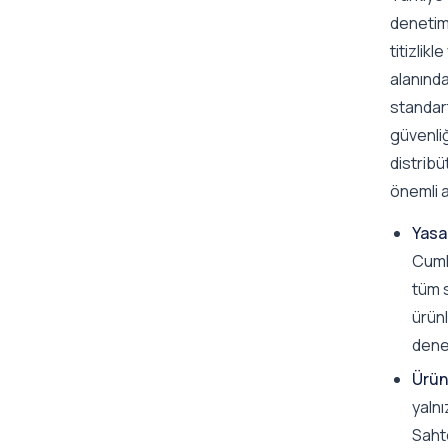
denetimi
titizlik
alanında
standart
güvenliğ
distrib
önemli a
Yasa
Cumhu
tüm 
ürünl
denet
Ürün 
yalnı
Sahte