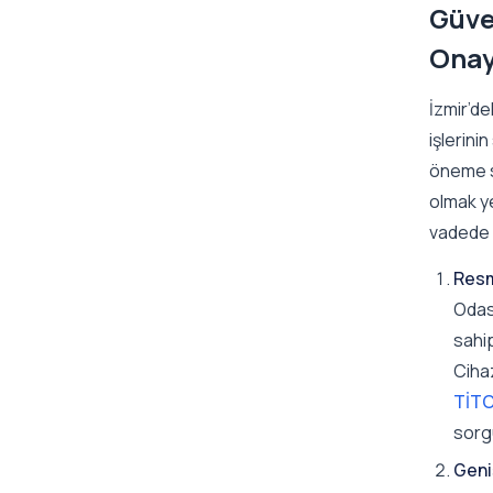
Güve
Onayl
İzmir’de
işlerini
öneme sa
olmak y
vadede d
Resm
Odas
sahi
Cihaz
TİTC
sorgu
Geni