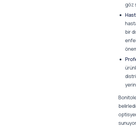
göz s
Hast
hasta
bir d
enfek
öneml
Prof
ürünl
distr
yeri
Bonitole
belirled
optisyen
sunuyor