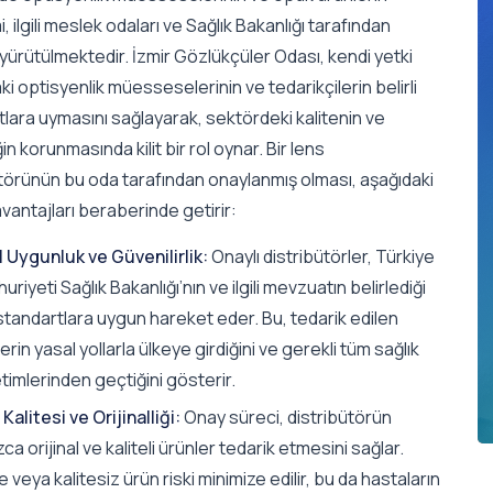
, ilgili meslek odaları ve Sağlık Bakanlığı tarafından
le yürütülmektedir. İzmir Gözlükçüler Odası, kendi yetki
ki optisyenlik müesseselerinin ve tedarikçilerin belirli
lara uymasını sağlayarak, sektördeki kalitenin ve
in korunmasında kilit bir rol oynar. Bir lens
ütörünün bu oda tarafından onaylanmış olması, aşağıdaki
vantajları beraberinde getirir:
l Uygunluk ve Güvenilirlik:
Onaylı distribütörler, Türkiye
riyeti Sağlık Bakanlığı’nın ve ilgili mevzuatın belirlediği
standartlara uygun hareket eder. Bu, tedarik edilen
erin yasal yollarla ülkeye girdiğini ve gerekli tüm sağlık
imlerinden geçtiğini gösterir.
Kalitesi ve Orijinalliği:
Onay süreci, distribütörün
zca orijinal ve kaliteli ürünler tedarik etmesini sağlar.
 veya kalitesiz ürün riski minimize edilir, bu da hastaların