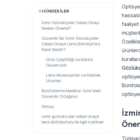
Optisyen
ICINDEKILER
hassasiy
İzmir Gözlükçüler Odası Onayı
faaliyet
Neden Önemli?
müşteril
Güvenilir Bir İzmir Gözlükçüler
Özellik
Odası Onaylı Lens Distribütörü
Nasıl Seçilir?
ürünlerd
kurallar
Ürün Çeşitliliği ve Marka
Güvencesi
Gözlükç
Lens Aksesuarları ve Destek
optisyen
Ürünleri
Bonitole
Bonitolente Medikal: İzmir’deki
optisye
Güvenilir Ortağınız
Sonuç
İzmi
izmir gozlukculer odasi onayli
Önem
lens distributoru ile ilgili icerikler
Türkiye’