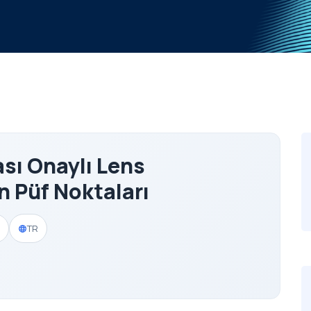
sı Onaylı Lens
n Püf Noktaları
TR