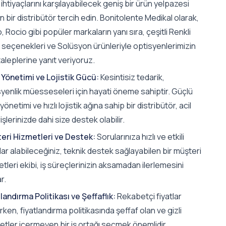
ı ihtiyaçlarını karşılayabilecek geniş bir ürün yelpazesi
 bir distribütör tercih edin. Bonitolente Medikal olarak,
, Rocio gibi popüler markaların yanı sıra, çeşitli Renkli
 seçenekleri ve Solüsyon ürünleriyle optisyenlerimizin
aleplerine yanıt veriyoruz.
 Yönetimi ve Lojistik Gücü:
Kesintisiz tedarik,
syenlik müesseseleri için hayati öneme sahiptir. Güçlü
yönetimi ve hızlı lojistik ağına sahip bir distribütör, acil
işlerinizde dahi size destek olabilir.
eri Hizmetleri ve Destek:
Sorularınıza hızlı ve etkili
lar alabileceğiniz, teknik destek sağlayabilen bir müşteri
tleri ekibi, iş süreçlerinizin aksamadan ilerlemesini
r.
landırma Politikası ve Şeffaflık:
Rekabetçi fiyatlar
ken, fiyatlandırma politikasında şeffaf olan ve gizli
etler içermeyen bir iş ortağı seçmek önemlidir.