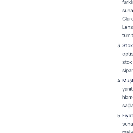
farkl
sunan
Claro
Lens
tüm t
Stok
opti
stok 
sipar
Müşt
yanıt
hizme
sağla
Fiyat
sunar
maliy