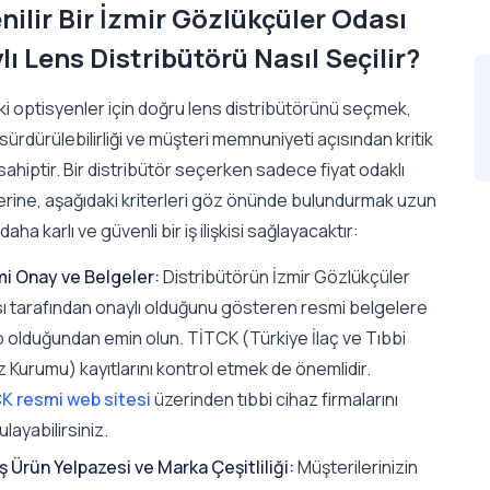
nilir Bir İzmir Gözlükçüler Odası
ı Lens Distribütörü Nasıl Seçilir?
ki optisyenler için doğru lens distribütörünü seçmek,
n sürdürülebilirliği ve müşteri memnuniyeti açısından kritik
hiptir. Bir distribütör seçerken sadece fiyat odaklı
erine, aşağıdaki kriterleri göz önünde bulundurmak uzun
aha karlı ve güvenli bir iş ilişkisi sağlayacaktır:
i Onay ve Belgeler:
Distribütörün İzmir Gözlükçüler
ı tarafından onaylı olduğunu gösteren resmi belgelere
p olduğundan emin olun. TİTCK (Türkiye İlaç ve Tıbbi
 Kurumu) kayıtlarını kontrol etmek de önemlidir.
K resmi web sitesi
üzerinden tıbbi cihaz firmalarını
layabilirsiniz.
ş Ürün Yelpazesi ve Marka Çeşitliliği:
Müşterilerinizin