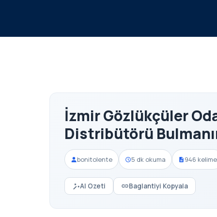
İzmir Gözlükçüler Oda
Distribütörü Bulmanı
bonitolente
5 dk okuma
946 kelime
AI Ozeti
Baglantiyi Kopyala