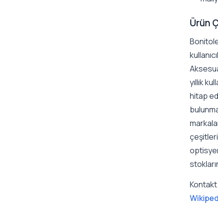
Ürün Ç
Bonitole
kullanıc
Aksesuar
yıllık k
hitap ed
bulunmak
markalar
çeşitleri
optisyen
stokları
Kontakt 
Wikiped