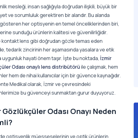
lik mesleği, insan sağlığıyla doğrudan ilişkili, büyük bir
et ve sorumluluk gerektiren bir alandır. Bu alanda
 gösteren her optisyenin en temel önceliklerinden biri,
erine sunduğu ürünlerin kalitesi ve güvenilirliğidir.
le kontakt lens gibi doğrudan gözle temas eden
e, tedarik zincirinin her aşamasında yasalara ve etik
a uygunluk hayati önem taşır. İşte bu noktada,
İzmir
üler Odası onaylı lens distribütörü
ile çalışmak, hem
ler hem de nihai kullanıcılar için bir güvence kaynağıdır.
nte Medikal olarak, İzmir ve çevresindeki
nlerimize bu güvenceyi sunmaktan gurur duyuyoruz.
r Gözlükçüler Odası Onayı Neden
li?
de optisyenlik müesseselerinin ve optik ürünlerin