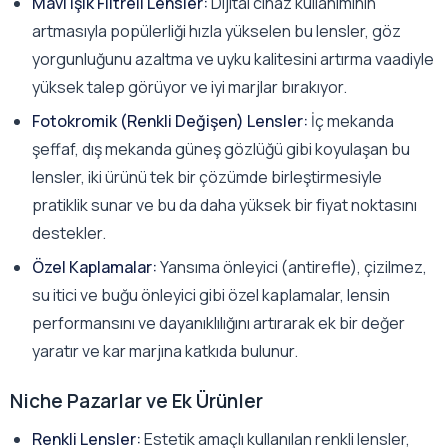
Mavi Işık Filtreli Lensler:
Dijital cihaz kullanımının
artmasıyla popülerliği hızla yükselen bu lensler, göz
yorgunluğunu azaltma ve uyku kalitesini artırma vaadiyle
yüksek talep görüyor ve iyi marjlar bırakıyor.
Fotokromik (Renkli Değişen) Lensler:
İç mekanda
şeffaf, dış mekanda güneş gözlüğü gibi koyulaşan bu
lensler, iki ürünü tek bir çözümde birleştirmesiyle
pratiklik sunar ve bu da daha yüksek bir fiyat noktasını
destekler.
Özel Kaplamalar:
Yansıma önleyici (antirefle), çizilmez,
su itici ve buğu önleyici gibi özel kaplamalar, lensin
performansını ve dayanıklılığını artırarak ek bir değer
yaratır ve kar marjına katkıda bulunur.
Niche Pazarlar ve Ek Ürünler
Renkli Lensler:
Estetik amaçlı kullanılan renkli lensler,