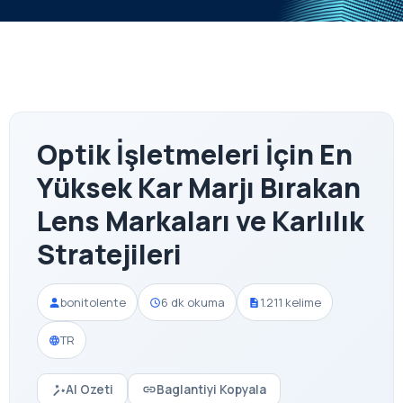
Optik İşletmeleri İçin En
Yüksek Kar Marjı Bırakan
Lens Markaları ve Karlılık
Stratejileri
bonitolente
6 dk okuma
1.211 kelime
TR
AI Ozeti
Baglantiyi Kopyala