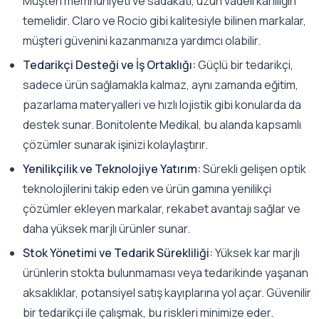
Müşteri memnuniyeti ve sadakati, uzun vadeli karlılığın
temelidir. Claro ve Rocio gibi kalitesiyle bilinen markalar,
müşteri güvenini kazanmanıza yardımcı olabilir.
Tedarikçi Desteği ve İş Ortaklığı:
Güçlü bir tedarikçi,
sadece ürün sağlamakla kalmaz, aynı zamanda eğitim,
pazarlama materyalleri ve hızlı lojistik gibi konularda da
destek sunar. Bonitolente Medikal, bu alanda kapsamlı
çözümler sunarak işinizi kolaylaştırır.
Yenilikçilik ve Teknolojiye Yatırım:
Sürekli gelişen optik
teknolojilerini takip eden ve ürün gamına yenilikçi
çözümler ekleyen markalar, rekabet avantajı sağlar ve
daha yüksek marjlı ürünler sunar.
Stok Yönetimi ve Tedarik Sürekliliği:
Yüksek kar marjlı
ürünlerin stokta bulunmaması veya tedarikinde yaşanan
aksaklıklar, potansiyel satış kayıplarına yol açar. Güvenilir
bir tedarikçi ile çalışmak, bu riskleri minimize eder.