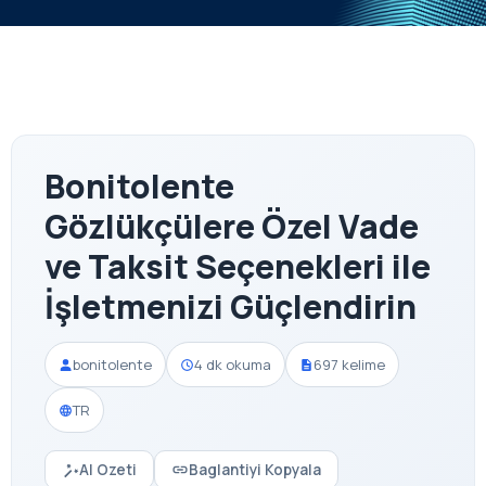
Bonitolente
Gözlükçülere Özel Vade
ve Taksit Seçenekleri ile
İşletmenizi Güçlendirin
bonitolente
4 dk okuma
697 kelime
TR
AI Ozeti
Baglantiyi Kopyala