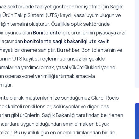
haz sektöründe faaliyet gösteren her işletme için Sağlık
ı Ürün Takip Sistemi (UTS) kaydı, yasal uyumluluğun ve
rliğin temelini oluşturur. Özellikle optik sektöründe
bir oyuncu olan
Bonitolente
için, ürünlerinin piyasaya arzı
i açısından
bonitolente saglik bakanligi uts kayit
hayati bir öneme sahiptir. Bu rehber, Bonitolente’nin ve
larının UTS kayıt süreçlerini sorunsuz bir şekilde
malarına yardımcı olmak, yasal yükümlülükleri yerine
en operasyonel verimliliği artırmak amacıyla
mıştır.
ente olarak, müşterilerimize sunduğumuz Claro, Rocio
sek kaliteli renkli lensler, solüsyonlar ve diğer lens
ları gibi ürünlerin, Sağlık Bakanlığı tarafından belirlenen
ndartlara uygun olduğundan emin olmak en büyük
mizdir. Bu uyumluluğun en önemli adımlarından biri de