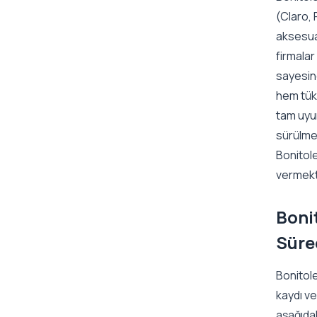
(Claro, 
aksesuar
firmalar
sayesind
hem tüke
tam uyu
sürülmes
Bonitol
vermekt
Boni
Süre
Bonitole
kaydı ve
aşağıdak