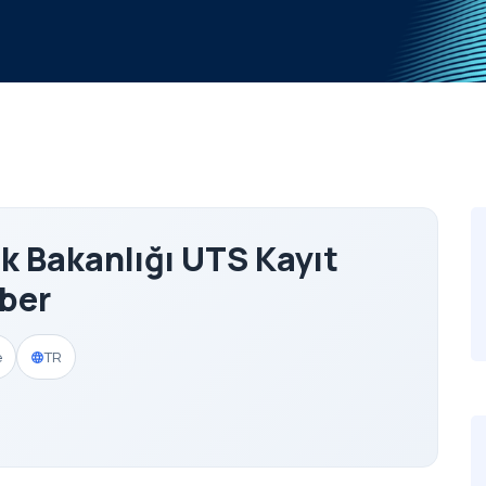
ık Bakanlığı UTS Kayıt
ber
e
TR