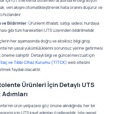
lar için UTS ile kendi sistemleri arasında entegrasyon
k, veri akışını otomatikleştirerek hata oranını düşürür ve
i hızlandırır.
 ve Bildirimler:
Ürünlerin ithalatı, satışı, iadesi, hurdaya
ması gibi tüm hareketleri UTS üzerinden bildirilmelidir.
lerin her aşamasında doğru ve eksiksiz bilgi girişi,
nte’nin yasal yükümlülüklerini sorunsuz yerine getirmesi
tik öneme sahiptir. Detaylı bilgi ve güncel mevzuat için
 İlaç ve Tıbbi Cihaz Kurumu (TİTCK)
web sitesini
etmek faydalı olacaktır.
olente Ürünleri İçin Detaylı UTS
t Adımları
nte’nin ürün yelpazesi göz önüne alındığında, her bir
egorisi için UTS kayıt adımları özelleşebilir. İşte genel