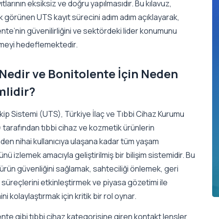
tlarının eksiksiz ve doğru yapılmasıdır. Bu kılavuz,
k görünen UTS kayıt sürecini adım adım açıklayarak,
nte’nin güvenilirliğini ve sektördeki lider konumunu
rmeyi hedeflemektedir.
Nedir ve Bonitolente İçin Neden
lidir?
ip Sistemi (UTS), Türkiye İlaç ve Tıbbi Cihaz Kurumu
tarafından tıbbi cihaz ve kozmetik ürünlerin
den nihai kullanıcıya ulaşana kadar tüm yaşam
ü izlemek amacıyla geliştirilmiş bir bilişim sistemidir. Bu
ürün güvenliğini sağlamak, sahteciliği önlemek, geri
süreçlerini etkinleştirmek ve piyasa gözetimi ile
ni kolaylaştırmak için kritik bir rol oynar.
nte gibi tıbbi cihaz kategorisine giren kontakt lensler