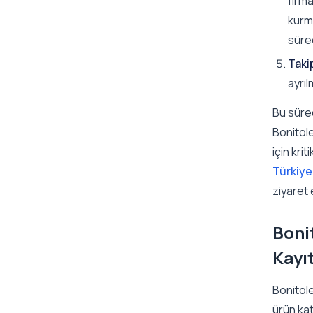
firma
kurma
sürec
Takip
ayrıl
Bu süreç
Bonitole
için kri
Türkiye
ziyaret 
Bonit
Kayı
Bonitole
ürün kat