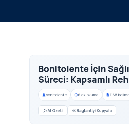
Bonitolente İçin Sağl
Süreci: Kapsamlı Reh
bonitolente
6 dk okuma
1.168 kelim
AI Ozeti
Baglantiyi Kopyala