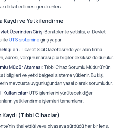
ve dikkat edilmesi gerekenler:
ma Kaydı ve Yetkilendirme
vlet Üzerinden Giriş:
Bonitolente yetkilisi, e-Devlet
si ile
UTS sistemine
giriş yapar.
 Bilgileri:
Ticaret Sicil Gazetesi’nde yer alan firma
ı, adresi, vergi numarası gibi bilgiler eksiksiz doldurulur.
mlu Müdür Ataması:
Tıbbi Cihaz Sorumlu Müdürü’nün
a) bilgileri ve yetki belgesi sisteme yüklenir. Bu kişi,
lerin mevzuata uygunluğundan yasal olarak sorumludur.
li Kullanıcılar:
UTS işlemlerini yürütecek diğer
anların yetkilendirme işlemleri tamamlanır.
n Kaydı (Tıbbi Cihazlar)
nte’nin ithal ettiği veya piyasaya sürdüğü her bir lens,