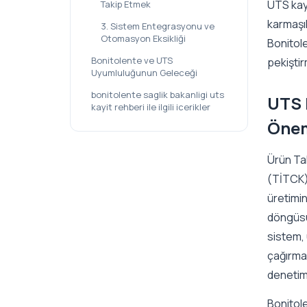
UTS kayı
Takip Etmek
karmaşı
3. Sistem Entegrasyonu ve
Otomasyon Eksikliği
Bonitole
Bonitolente ve UTS
pekişti
Uyumluluğunun Geleceği
bonitolente saglik bakanligi uts
UTS 
kayit rehberi ile ilgili icerikler
Önem
Ürün Tak
(TİTCK) 
üretimin
döngüsün
sistem, 
çağırma 
denetimi
Bonitole