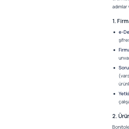
adımlar 
1. Fir
e-De
şifre
Firma
unvan
Soru
(vars
ürün
Yetki
çalış
2. Ürü
Bonitole