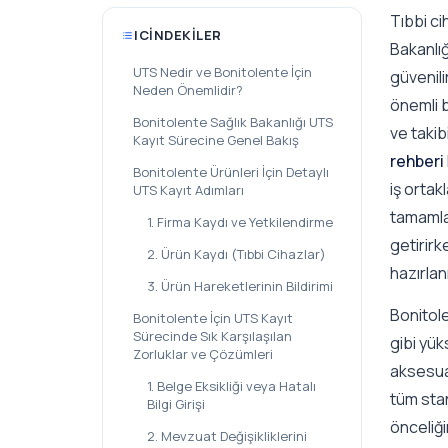
Tıbbi ci
ICINDEKILER
Bakanlığ
UTS Nedir ve Bonitolente İçin
güvenili
Neden Önemlidir?
önemli 
Bonitolente Sağlık Bakanlığı UTS
ve takib
Kayıt Sürecine Genel Bakış
rehberi
Bonitolente Ürünleri İçin Detaylı
iş ortak
UTS Kayıt Adımları
tamamla
1. Firma Kaydı ve Yetkilendirme
getirirk
2. Ürün Kaydı (Tıbbi Cihazlar)
hazırlan
3. Ürün Hareketlerinin Bildirimi
Bonitol
Bonitolente İçin UTS Kayıt
Sürecinde Sık Karşılaşılan
gibi yük
Zorluklar ve Çözümleri
aksesuar
1. Belge Eksikliği veya Hatalı
tüm sta
Bilgi Girişi
önceliği
2. Mevzuat Değişikliklerini