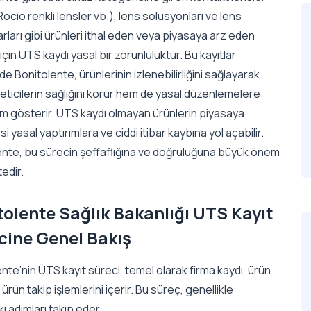
Rocio renkli lensler vb.), lens solüsyonları ve lens
ları gibi ürünleri ithal eden veya piyasaya arz eden
 için UTS kaydı yasal bir zorunluluktur. Bu kayıtlar
e Bonitolente, ürünlerinin izlenebilirliğini sağlayarak
ticilerin sağlığını korur hem de yasal düzenlemelere
m gösterir. UTS kaydı olmayan ürünlerin piyasaya
i yasal yaptırımlara ve ciddi itibar kaybına yol açabilir.
ente, bu sürecin şeffaflığına ve doğruluğuna büyük önem
edir.
tolente Sağlık Bakanlığı UTS Kayıt
cine Genel Bakış
nte’nin ÜTS kayıt süreci, temel olarak firma kaydı, ürün
 ürün takip işlemlerini içerir. Bu süreç, genellikle
i adımları takip eder: