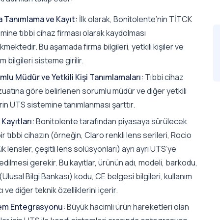
a Tanımlama ve Kayıt:
İlk olarak, Bonitolente’nin TİTCK
mine tıbbi cihaz firması olarak kaydolması
mektedir. Bu aşamada firma bilgileri, yetkili kişiler ve
im bilgileri sisteme girilir.
mlu Müdür ve Yetkili Kişi Tanımlamaları:
Tıbbi cihaz
uatına göre belirlenen sorumlu müdür ve diğer yetkili
erin UTS sistemine tanımlanması şarttır.
Kayıtları:
Bonitolente tarafından piyasaya sürülecek
ir tıbbi cihazın (örneğin, Claro renkli lens serileri, Rocio
k lensler, çeşitli lens solüsyonları) ayrı ayrı UTS’ye
dilmesi gerekir. Bu kayıtlar, ürünün adı, modeli, barkodu,
Ulusal Bilgi Bankası) kodu, CE belgesi bilgileri, kullanım
 ve diğer teknik özelliklerini içerir.
em Entegrasyonu:
Büyük hacimli ürün hareketleri olan