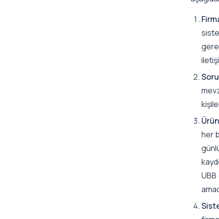
Firm
siste
gerek
iletiş
Soru
mevz
kişil
Ürün 
her b
günlü
kayde
UBB (
amacı
Sist