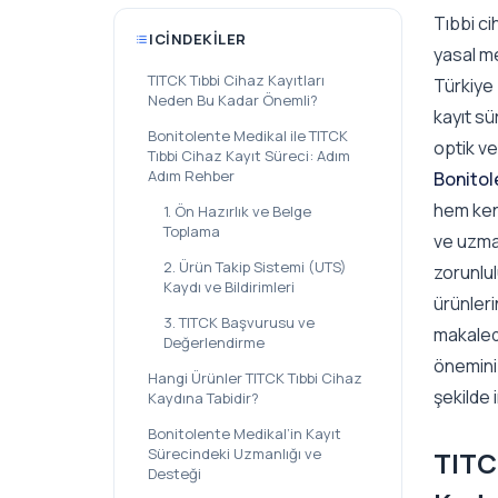
Tıbbi ci
ICINDEKILER
yasal me
TITCK Tıbbi Cihaz Kayıtları
Türkiye 
Neden Bu Kadar Önemli?
kayıt sü
Bonitolente Medikal ile TITCK
optik ve
Tıbbi Cihaz Kayıt Süreci: Adım
Adım Rehber
Bonitol
hem kend
1. Ön Hazırlık ve Belge
Toplama
ve uzman
2. Ürün Takip Sistemi (UTS)
zorunlu
Kaydı ve Bildirimleri
ürünleri
3. TITCK Başvurusu ve
makalede
Değerlendirme
önemini 
Hangi Ürünler TITCK Tıbbi Cihaz
şekilde
Kaydına Tabidir?
Bonitolente Medikal’in Kayıt
Sürecindeki Uzmanlığı ve
TITC
Desteği