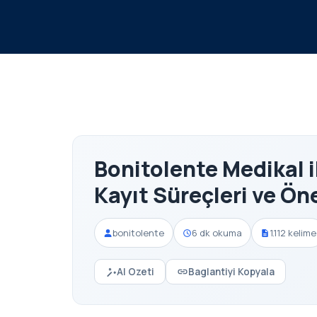
Bonitolente Medikal i
Kayıt Süreçleri ve Ön
bonitolente
6 dk okuma
1.112 kelime
AI Ozeti
Baglantiyi Kopyala