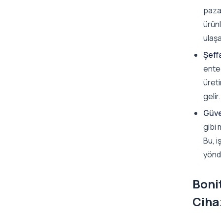
pazar
ürünl
ulaş
Şeffa
enteg
üreti
gelir
Güven
gibi 
Bu, i
yönde
Boni
Ciha