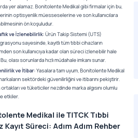
da yer alamaz. Bonitolente Medikal gibi firmalar için bu,
erinin optisyenlik müesseselerine ve son kullanıcılara
abilmesinin ön koşuludur.
flık ve İzlenebilirlik:
Ürün Takip Sistemi (UTS)
rasyonu sayesinde, kayıtlı tüm tıbbi cihazların
mden son kullanıcıya kadar olan süreci izlenebilir hale
. Bu, olası sorunlarda hızlı müdahale imkanı sunar.
ilirlik ve İtibar:
Yasalara tam uyum, Bonitolente Medikal
markaların sektördeki güvenilirliğini ve itibarını pekiştirir.
ş ortakları ve tüketiciler nezdinde marka algısını olumlu
 etkiler.
tolente Medikal ile TITCK Tıbbi
z Kayıt Süreci: Adım Adım Rehber