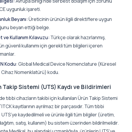
elgesi:
Avrupa Birliği’nde serbest dolaşım için zorunlu
CE uygunluk işareti.
nluk Beyanı:
Üreticinin ürünün ilgili direktiflere uygun
ğunu beyan ettiği belge.
et ve Kullanım Kılavuzu:
Türkçe olarak hazırlanmış,
n güvenli kullanımı için gerekli tüm bilgileri içeren
manlar.
N Kodu:
Global Medical Device Nomenclature (Küresel
i Cihaz Nomenklatürü) kodu.
n Takip Sistemi (UTS) Kaydı ve Bildirimleri
de tıbbi cihazların takibi için kullanılan Ürün Takip Sistemi
ITCK kayıtlarının ayrılmaz bir parçasıdır. Tüm tıbbi
, UTS’ye kaydedilmeli ve ürünle ilgili tüm bilgiler (üretim,
 dağıtım, satış, kullanım) bu sistem üzerinden bildirilmelidir.
nte Medikal, bu alandaki uzmanlığıyla, ürünlerin UTS’ye