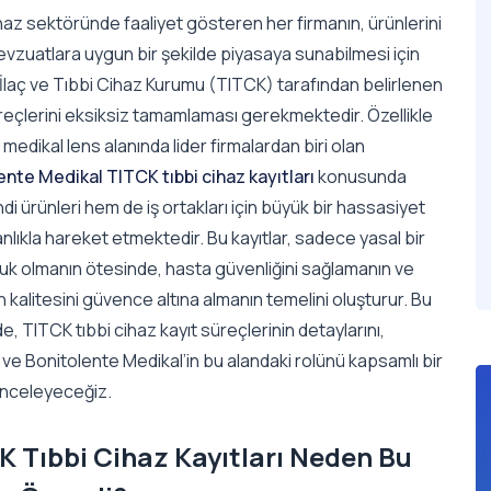
haz sektöründe faaliyet gösteren her firmanın, ürünlerini
vzuatlara uygun bir şekilde piyasaya sunabilmesi için
İlaç ve Tıbbi Cihaz Kurumu (TITCK) tarafından belirlenen
reçlerini eksiksiz tamamlaması gerekmektedir. Özellikle
 medikal lens alanında lider firmalardan biri olan
ente Medikal TITCK tıbbi cihaz kayıtları
konusunda
i ürünleri hem de iş ortakları için büyük bir hassasiyet
lıkla hareket etmektedir. Bu kayıtlar, sadece yasal bir
luk olmanın ötesinde, hasta güvenliğini sağlamanın ve
n kalitesini güvence altına almanın temelini oluşturur. Bu
, TITCK tıbbi cihaz kayıt süreçlerinin detaylarını,
ve Bonitolente Medikal’in bu alandaki rolünü kapsamlı bir
 inceleyeceğiz.
K Tıbbi Cihaz Kayıtları Neden Bu