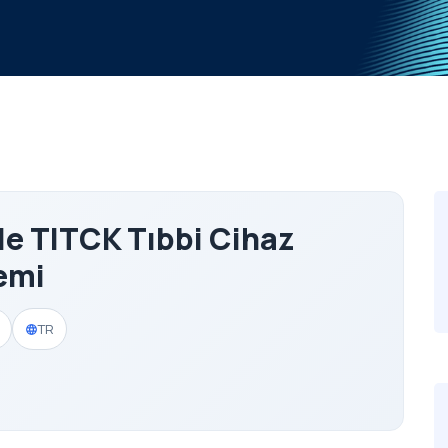
le TITCK Tıbbi Cihaz
emi
TR