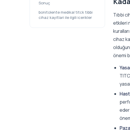
Kada
Sonuç
bonitolente medikal titck tibbi
Tıbbi ci
cihaz kayitlari ile ilgili icerikler
etkileri
kurallar
cihaz ka
olduğunu
önemi bi
Yasa
TITCK
yasal
Hast
perfo
eder.
önem
Pazar