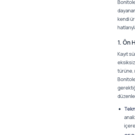
Bonitole
dayanan
kendi ür
hatlarıy
1. Ön 
Kayıt sü
eksiksiz
türüne, 
Bonitole
gerektiğ
düzenle
Tekn
anali
içer