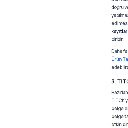
doğru ve
yapılma
edilmesi
kayıtlar
biridir.
Daha faz
Ürün Ta
edebilir
3. TI
Hazırla
TITCK’ya
belgeler
belge ta
etkin bir