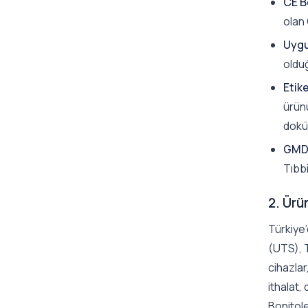
CE B
olan 
Uygu
oldu
Etik
ürünü
dokü
GMD
Tıbb
2. Ürü
Türkiye’
(UTS), T
cihazlar
ithalat,
Bonitole