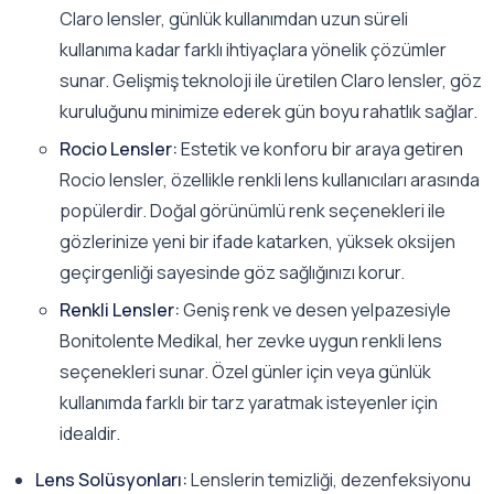
Claro lensler, günlük kullanımdan uzun süreli
kullanıma kadar farklı ihtiyaçlara yönelik çözümler
sunar. Gelişmiş teknoloji ile üretilen Claro lensler, göz
kuruluğunu minimize ederek gün boyu rahatlık sağlar.
Rocio Lensler:
Estetik ve konforu bir araya getiren
Rocio lensler, özellikle renkli lens kullanıcıları arasında
popülerdir. Doğal görünümlü renk seçenekleri ile
gözlerinize yeni bir ifade katarken, yüksek oksijen
geçirgenliği sayesinde göz sağlığınızı korur.
Renkli Lensler:
Geniş renk ve desen yelpazesiyle
Bonitolente Medikal, her zevke uygun renkli lens
seçenekleri sunar. Özel günler için veya günlük
kullanımda farklı bir tarz yaratmak isteyenler için
idealdir.
Lens Solüsyonları:
Lenslerin temizliği, dezenfeksiyonu