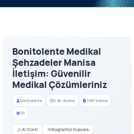
Bonitolente Medikal
Şehzadeler Manisa
İletişim: Güvenilir
Medikal Çözümleriniz
bonitolente
5 dk okuma
1.081 kelime
TR
AI Ozeti
Baglantiyi Kopyala