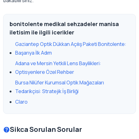
bakabilirsiniz.
bonitolente medikal sehzadeler manisa
iletisim ile ilgili icerikler
Gaziantep Optik Dükkan Açılış Paketi Bonitolente:
Başarıya İlk Adım
Adana ve Mersin Yetkili Lens Bayilikleri:
Optisyenlere Özel Rehber
Bursa Nilüfer Kurumsal Optik Mağazaları
Tedarikçisi: Stratejik İş Birliği
Claro
Sikca Sorulan Sorular