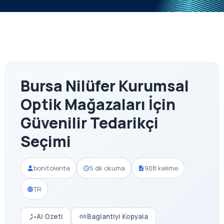
Bursa Nilüfer Kurumsal
Optik Mağazaları İçin
Güvenilir Tedarikçi
Seçimi
bonitolente
5 dk okuma
908 kelime
TR
AI Ozeti
Baglantiyi Kopyala