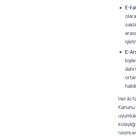
E-Fa
olar
sakla
arası
işlet
E-Ar
kişil
dahi 
orta
halid
Her iki 
Kanunu 
uyumlul
kolaylığı
resmi we