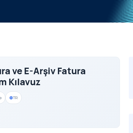
ura ve E-Arşiv Fatura
m Kılavuz
e
TR