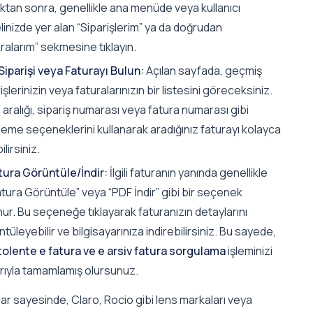
ktan sonra, genellikle ana menüde veya kullanıcı
inizde yer alan “Siparişlerim” ya da doğrudan
ralarım” sekmesine tıklayın.
i Siparişi veya Faturayı Bulun:
Açılan sayfada, geçmiş
işlerinizin veya faturalarınızın bir listesini göreceksiniz.
 aralığı, sipariş numarası veya fatura numarası gibi
eleme seçeneklerini kullanarak aradığınız faturayı kolayca
ilirsiniz.
tura Görüntüle/İndir:
İlgili faturanın yanında genellikle
tura Görüntüle” veya “PDF İndir” gibi bir seçenek
ur. Bu seçeneğe tıklayarak faturanızın detaylarını
tüleyebilir ve bilgisayarınıza indirebilirsiniz. Bu sayede,
tolente e fatura ve e arsiv fatura sorgulama
işleminizi
rıyla tamamlamış olursunuz.
ar sayesinde, Claro, Rocio gibi lens markaları veya