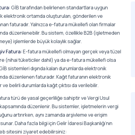
tura:
GİB tarafından belirlenen standartlara uygun
ak elektronik ortamda oluşturulan, gönderilen ve
nan faturadır. Yalnızca e-fatura mükellefi olan firmalar
nda düzenlenebilir. Bu sistem, özellikle B2B (işletmeden
meye) işlemlerde büyük kolaylık sağlar.
şiv Fatura:
E-fatura mükellefi olmayan gerçek veya tüzel
ere (nihai tüketiciler dahil) ya da e-fatura mükellefi olsa
GİB sistemleri dışında kalan durumlarda elektronik
mda düzenlenen faturadır. Kağıt faturanın elektronik
ir ve belirli durumlarda kağıt çıktısı da verilebilir.
fatura türü de yasal geçerliliğe sahiptir ve Vergi Usul
kapsamında düzenlenir. Bu sistemler, işletmelerin vergi
uğunu artırırken, aynı zamanda arşivleme ve erişim
 sunar. Daha fazla bilgi için Gelir İdaresi Başkanlığı’nın
b sitesini ziyaret edebilirsiniz: