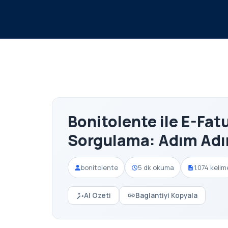
Bonitolente ile E-Fat
Sorgulama: Adım Adı
bonitolente
5 dk okuma
1.074 kelim
AI Ozeti
Baglantiyi Kopyala