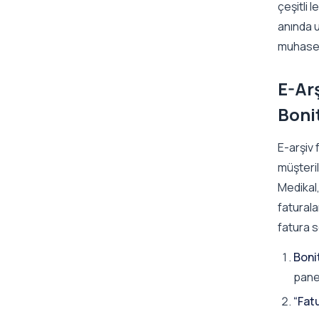
çeşitli 
anında u
muhaseb
E-Ar
Boni
E-arşiv 
müşteril
Medikal,
faturala
fatura 
Boni
panel
“Fat