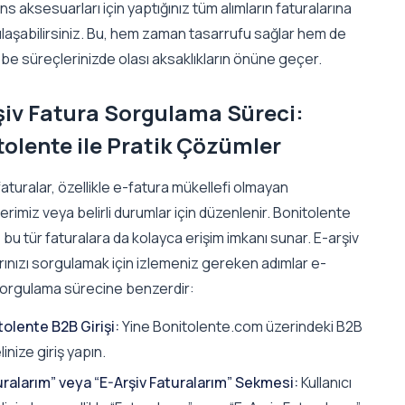
lens aksesuarları için yaptığınız tüm alımların faturalarına
laşabilirsiniz. Bu, hem zaman tasarrufu sağlar hem de
e süreçlerinizde olası aksaklıkların önüne geçer.
şiv Fatura Sorgulama Süreci:
tolente ile Pratik Çözümler
faturalar, özellikle e-fatura mükellefi olmayan
erimiz veya belirli durumlar için düzenlenir. Bonitolente
 bu tür faturalara da kolayca erişim imkanı sunar. E-arşiv
rınızı sorgulamak için izlemeniz gereken adımlar e-
sorgulama sürecine benzerdir:
tolente B2B Girişi:
Yine Bonitolente.com üzerindeki B2B
inize giriş yapın.
uralarım” veya “E-Arşiv Faturalarım” Sekmesi:
Kullanıcı