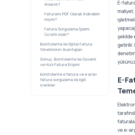
E-fatura
Anlarım?
maliyet,
Faturamı PDF Olarak İndirebilir
işletme
miyim?
yapacağı
Fatura Sorgulama İşlemi
Ücretli midir?
şekilde 
Bonitolente ile Dijital Fatura
getirili
Yönetiminin Avantajları
denetim
Sonuç: Bonitolente ile Güvenli
yükünüz
ve Hızlı Fatura Erişimi
bonitolente e fatura ve e arsiv
E-Fa
fatura sorgulama ile ilgili
icerikler
Teme
Elektron
tarafınd
faturala
ve e-arş