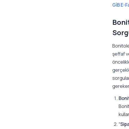
GİB E-F
Boni
Sorg
Bonitole
şeffaf v
öncelik
gerçekle
sorgula
gereken
Boni
Boni
kulla
“Sip