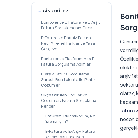
ICINDEKILER
Boni
Bonitolente E-Fatura ve E-Arşiv
Sorg
Fatura Sorgulamanın Önemi
E-Fatura ve E-Arşiv Fatura
Günümüz
Nedir? Temel Farklar ve Yasal
Çerçeve
verimlil
Özellik
Bonitolente Platformunda E-
Fatura Sorgulama Adımları
elektron
E-Arşiv Fatura Sorgulama
arşiv fa
Süreci: Bonitolente ile Pratik
sektörü
Çözümler
olarak, 
Sıkça Sorulan Sorular ve
Çözümler: Fatura Sorgulama
kapsaml
Rehberi
fatura 
Faturamı Bulamıyorum, Ne
neden b
Yapmalıyım?
gerçekle
E-Fatura ve E-Arşiv Fatura
Arasındaki Farkı Nasıl