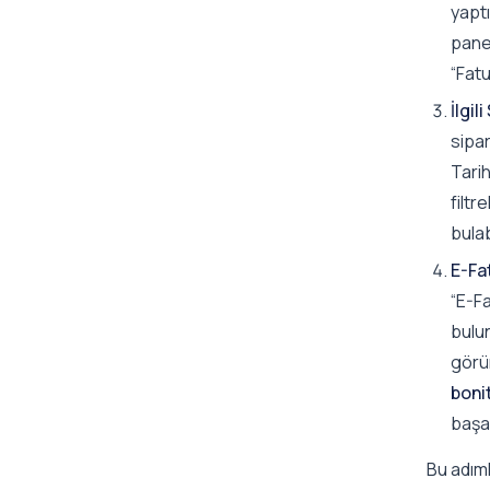
yaptı
panel
“Fatu
İlgil
sipar
Tarih
filtr
bulab
E-Fa
“E-Fa
bulun
görün
boni
başa
Bu adıml