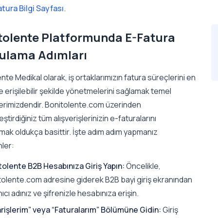
atura Bilgi Sayfası
.
tolente Platformunda E-Fatura
ulama Adımları
nte Medikal olarak, iş ortaklarımızın fatura süreçlerini en
e erişilebilir şekilde yönetmelerini sağlamak temel
lerimizdendir. Bonitolente.com üzerinden
ştirdiğiniz tüm alışverişlerinizin e-faturalarını
mak oldukça basittir. İşte adım adım yapmanız
ler:
tolente B2B Hesabınıza Giriş Yapın:
Öncelikle,
tolente.com adresine giderek B2B bayi giriş ekranından
nıcı adınız ve şifrenizle hesabınıza erişin.
arişlerim” veya “Faturalarım” Bölümüne Gidin:
Giriş