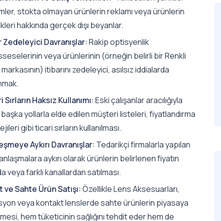
imler, stokta olmayan ürünlerin reklamı veya ürünlerin
ikleri hakkında gerçek dışı beyanlar.
r Zedeleyici Davranışlar:
Rakip optisyenlik
eselerinin veya ürünlerinin (örneğin belirli bir Renkli
markasının) itibarını zedeleyici, asılsız iddialarda
nmak.
i Sırların Haksız Kullanımı:
Eski çalışanlar aracılığıyla
başka yollarla elde edilen müşteri listeleri, fiyatlandırma
ejileri gibi ticari sırların kullanılması.
eşmeye Aykırı Davranışlar:
Tedarikçi firmalarla yapılan
anlaşmalara aykırı olarak ürünlerin belirlenen fiyatın
da veya farklı kanallardan satılması.
t ve Sahte Ürün Satışı:
Özellikle Lens Aksesuarları,
syon veya kontakt lenslerde sahte ürünlerin piyasaya
mesi, hem tüketicinin sağlığını tehdit eder hem de