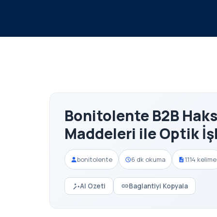
Bonitolente B2B Hak
Maddeleri ile Optik İ
bonitolente
6 dk okuma
1.114 kelime
AI Ozeti
Baglantiyi Kopyala