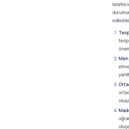
telafisi
durumun
edilebil
Tesp
tespi
öneml
Men 
etmes
yanıl
Orta
ortad
oluşa
Madd
uğran
oluşa