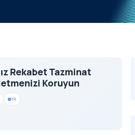
sız Rekabet Tazminat
şletmenizi Koruyun
TR