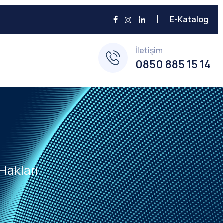
E-Katalog
İletişim
0850 885 15 14
Hakları