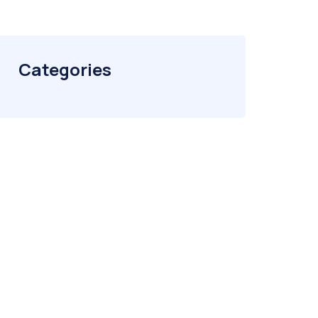
Categories