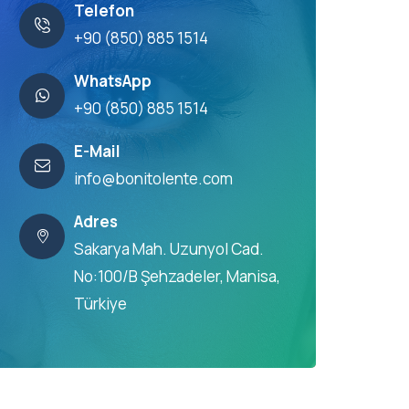
Telefon
+90 (850) 885 1514
WhatsApp
+90 (850) 885 1514
E-Mail
info@bonitolente.com
Adres
Sakarya Mah. Uzunyol Cad.
No:100/B Şehzadeler, Manisa,
Türkiye