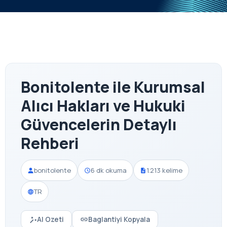
Bonitolente ile Kurumsal
Alıcı Hakları ve Hukuki
Güvencelerin Detaylı
Rehberi
bonitolente
6 dk okuma
1.213 kelime
TR
AI Ozeti
Baglantiyi Kopyala