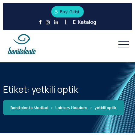
Bayi Girişi
E-Katalog
Etiket:
yetkili optik
Bonitolente Medikal
>
Labtory Headers
>
yetkili optik