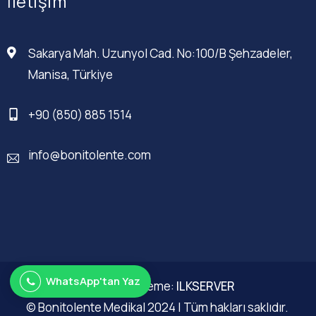
İletişim
Sakarya Mah. Uzunyol Cad. No:100/B Şehzadeler,
Manisa, Türkiye
+90 (850) 885 1514
info@bonitolente.com
WhatsApp'tan Yaz
Web Düzenleme:
ILKSERVER
© Bonitolente Medikal 2024 | Tüm hakları saklıdır.