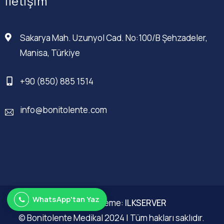
İletişim
Sakarya Mah. Uzunyol Cad. No:100/B Şehzadeler,
Manisa, Türkiye
+90 (850) 885 1514
info@bonitolente.com
WhatsApp'tan Yaz
Web Düzenleme:
ILKSERVER
© Bonitolente Medikal 2024 | Tüm hakları saklıdır.