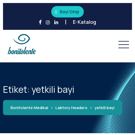
Bayi Girişi
E-Katalog
Etiket:
yetkili bayi
Bonitolente Medikal
>
Labtory Headers
>
yetkili bayi