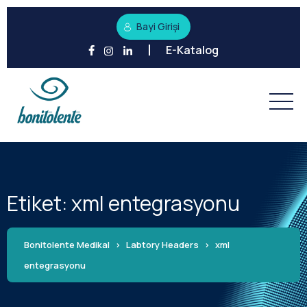
Bayi Girişi
E-Katalog
Etiket:
xml entegrasyonu
Bonitolente Medikal
>
Labtory Headers
>
xml
entegrasyonu