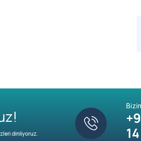
Bizi
uz!
+9
14
leri dinliyoruz.