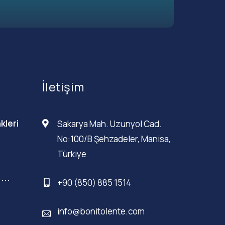
İletişim
kleri
Sakarya Mah. Uzunyol Cad.
No:100/B Şehzadeler, Manisa,
Türkiye
...
+90 (850) 885 1514
info@bonitolente.com