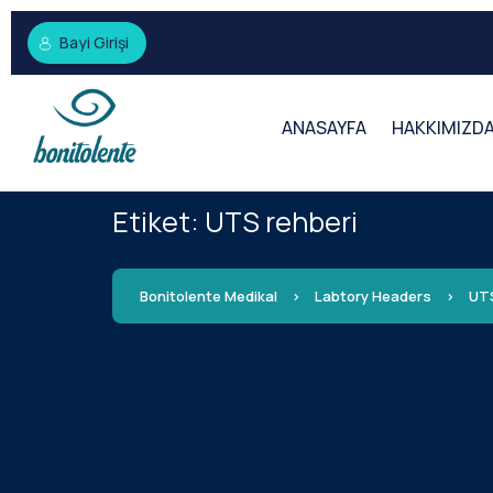
Bayi Girişi
ANASAYFA
HAKKIMIZD
Etiket:
UTS rehberi
Bonitolente Medikal
>
Labtory Headers
>
UTS