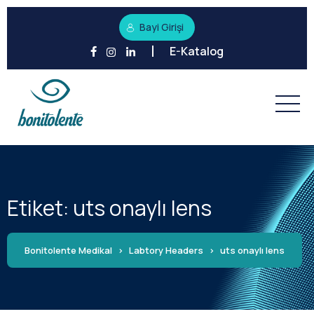
Bayi Girişi
E-Katalog
Etiket:
uts onaylı lens
Bonitolente Medikal
>
Labtory Headers
>
uts onaylı lens