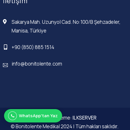
İletişim
Sakarya Mah. Uzunyol Cad. No:100/B Şehzadeler,
Manisa, Türkiye
+90 (850) 885 1514
info@bonitolente.com
WhatsApp'tan Yaz
Web Düzenleme:
ILKSERVER
© Bonitolente Medikal 2024 | Tüm hakları saklıdır.