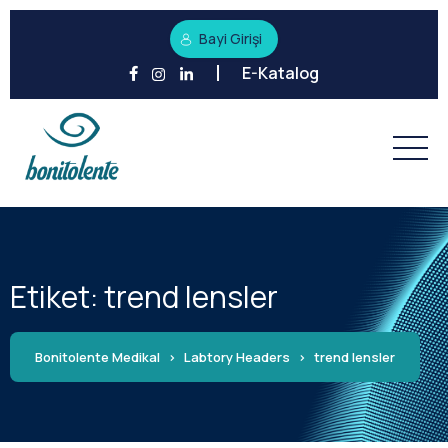
Bayi Girişi
E-Katalog
Etiket:
trend lensler
Bonitolente Medikal
>
Labtory Headers
>
trend lensler