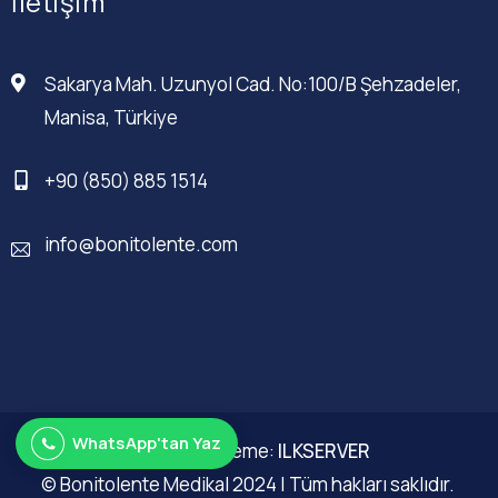
İletişim
Sakarya Mah. Uzunyol Cad. No:100/B Şehzadeler,
Manisa, Türkiye
+90 (850) 885 1514
info@bonitolente.com
WhatsApp'tan Yaz
Web Düzenleme:
ILKSERVER
© Bonitolente Medikal 2024 | Tüm hakları saklıdır.