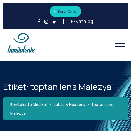
Bayi Girişi
E-Katalog
Etiket:
toptan lens Malezya
Bonitolente Medikal
>
Labtory Headers
>
toptan lens
Malezya