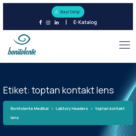
Bayi Girişi
E-Katalog
Etiket:
toptan kontakt lens
Bonitolente Medikal
>
Labtory Headers
>
toptan kontakt
lens