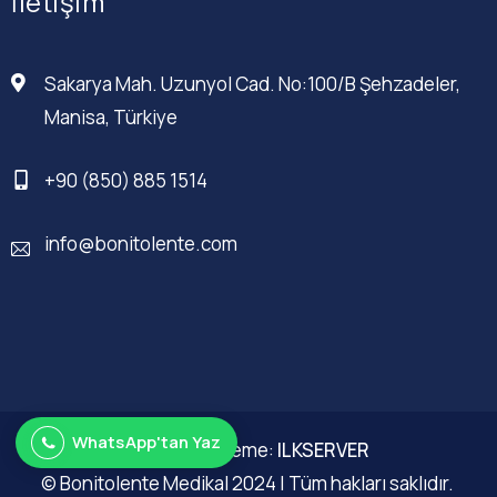
İletişim
Sakarya Mah. Uzunyol Cad. No:100/B Şehzadeler,
Manisa, Türkiye
+90 (850) 885 1514
info@bonitolente.com
WhatsApp'tan Yaz
Web Düzenleme:
ILKSERVER
© Bonitolente Medikal 2024 | Tüm hakları saklıdır.