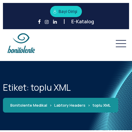
Bayi Girişi
E-Katalog
Etiket:
toplu XML
Bonitolente Medikal
>
Labtory Headers
>
toplu XML