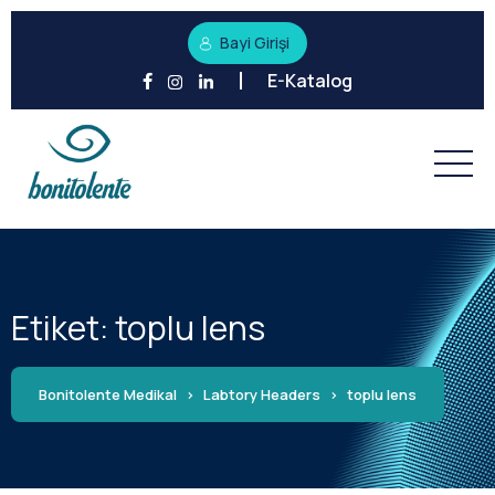
Bayi Girişi
E-Katalog
Etiket:
toplu lens
Bonitolente Medikal
>
Labtory Headers
>
toplu lens