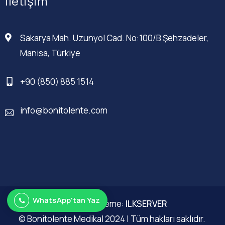
İletişim
Sakarya Mah. Uzunyol Cad. No:100/B Şehzadeler,
Manisa, Türkiye
+90 (850) 885 1514
info@bonitolente.com
WhatsApp'tan Yaz
Web Düzenleme:
ILKSERVER
© Bonitolente Medikal 2024 | Tüm hakları saklıdır.