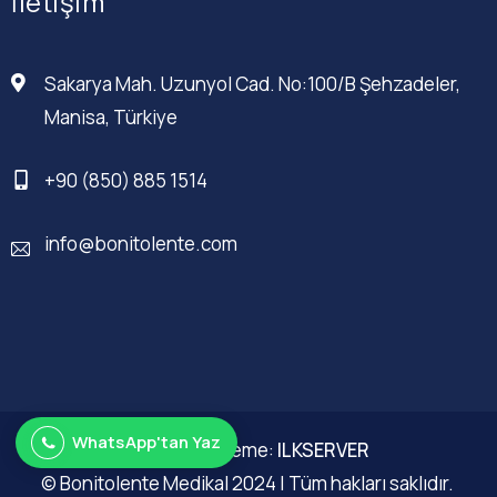
İletişim
Sakarya Mah. Uzunyol Cad. No:100/B Şehzadeler,
Manisa, Türkiye
+90 (850) 885 1514
info@bonitolente.com
WhatsApp'tan Yaz
Web Düzenleme:
ILKSERVER
© Bonitolente Medikal 2024 | Tüm hakları saklıdır.