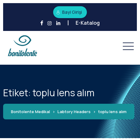
Bayi Girişi
E-Katalog
Etiket:
toplu lens alım
Bonitolente Medikal
>
Labtory Headers
>
toplu lens alım