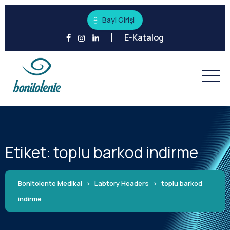
Bayi Girişi
E-Katalog
Etiket:
toplu barkod indirme
Bonitolente Medikal
>
Labtory Headers
>
toplu barkod
indirme