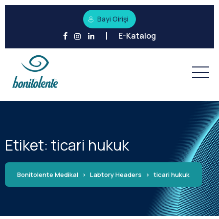
Bayi Girişi
E-Katalog
Etiket:
ticari hukuk
Bonitolente Medikal
>
Labtory Headers
>
ticari hukuk