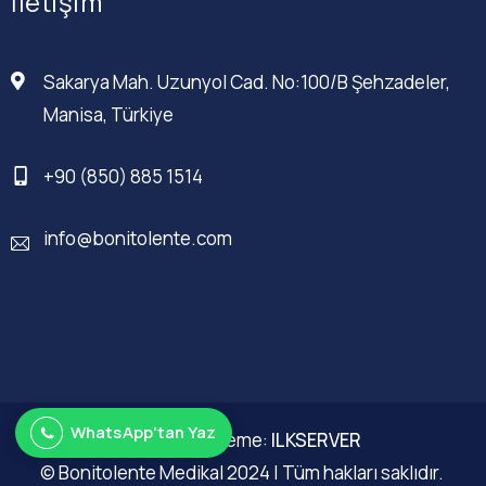
İletişim
Sakarya Mah. Uzunyol Cad. No:100/B Şehzadeler,
Manisa, Türkiye
+90 (850) 885 1514
info@bonitolente.com
WhatsApp'tan Yaz
Web Düzenleme:
ILKSERVER
© Bonitolente Medikal 2024 | Tüm hakları saklıdır.