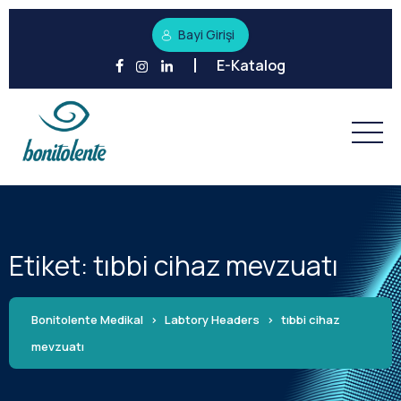
Bayi Girişi
E-Katalog
Etiket:
tıbbi cihaz mevzuatı
Bonitolente Medikal
>
Labtory Headers
>
tıbbi cihaz
mevzuatı