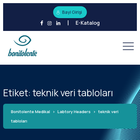
Bayi Girişi
E-Katalog
Etiket:
teknik veri tabloları
Bonitolente Medikal
>
Labtory Headers
>
teknik veri
tabloları