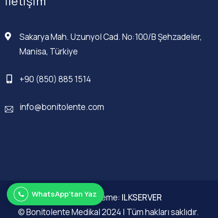
İletişim
Sakarya Mah. Uzunyol Cad. No:100/B Şehzadeler,
Manisa, Türkiye
+90 (850) 885 1514
info@bonitolente.com
WhatsApp'tan Yaz
Web Düzenleme:
ILKSERVER
© Bonitolente Medikal 2024 | Tüm hakları saklıdır.