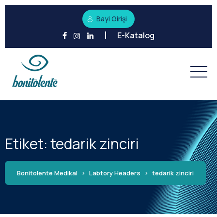
Bayi Girişi
E-Katalog
Etiket:
tedarik zinciri
Bonitolente Medikal
>
Labtory Headers
>
tedarik zinciri