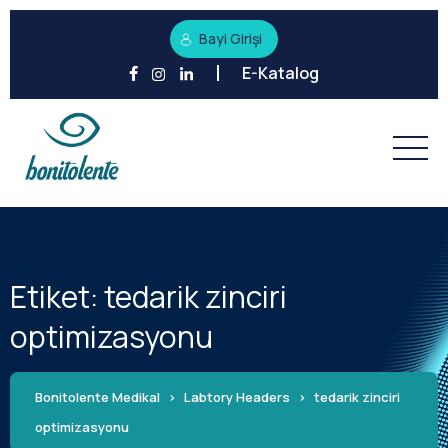
Bayi Girişi
E-Katalog
Etiket:
tedarik zinciri
optimizasyonu
Bonitolente Medikal
>
Labtory Headers
>
tedarik zinciri
optimizasyonu