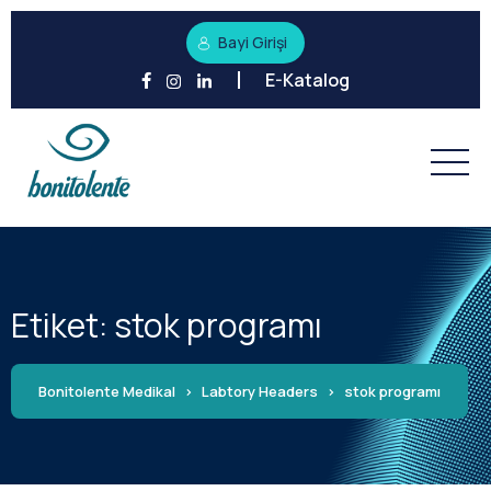
Bayi Girişi
E-Katalog
Etiket:
stok programı
Bonitolente Medikal
>
Labtory Headers
>
stok programı