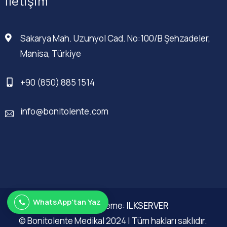
İletişim
Sakarya Mah. Uzunyol Cad. No:100/B Şehzadeler,
Manisa, Türkiye
+90 (850) 885 1514
info@bonitolente.com
WhatsApp'tan Yaz
Web Düzenleme:
ILKSERVER
© Bonitolente Medikal 2024 | Tüm hakları saklıdır.