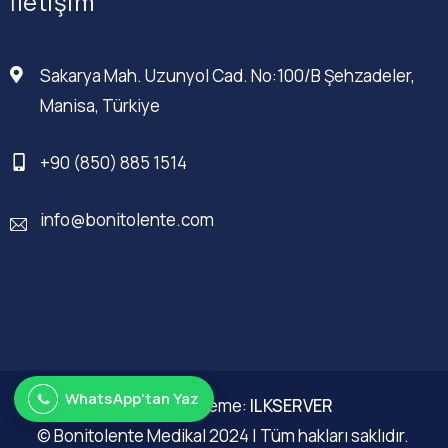
İletişim
Sakarya Mah. Uzunyol Cad. No:100/B Şehzadeler,
Manisa, Türkiye
+90 (850) 885 1514
info@bonitolente.com
WhatsApp'tan Yaz
Web Düzenleme:
ILKSERVER
© Bonitolente Medikal 2024 | Tüm hakları saklıdır.