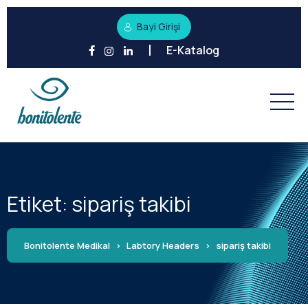
Bayi Girişi
E-Katalog
Etiket:
sipariş takibi
Bonitolente Medikal
>
Labtory Headers
>
sipariş takibi