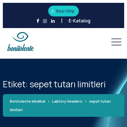
Bayi Girişi
E-Katalog
Etiket:
sepet tutarı limitleri
Bonitolente Medikal
>
Labtory Headers
>
sepet tutarı
limitleri