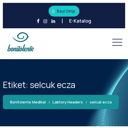
Bayi Girişi
E-Katalog
Etiket:
selcuk ecza
Bonitolente Medikal
>
Labtory Headers
>
selcuk ecza