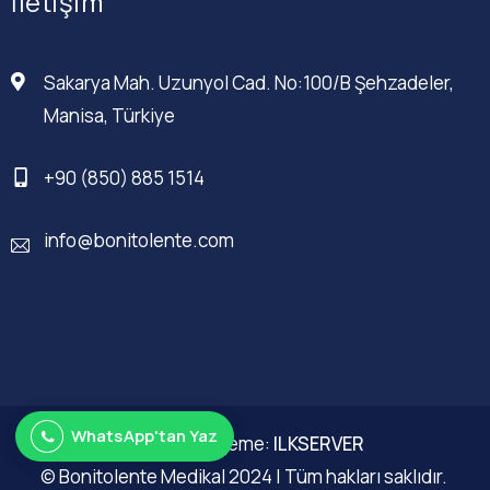
İletişim
Sakarya Mah. Uzunyol Cad. No:100/B Şehzadeler,
Manisa, Türkiye
+90 (850) 885 1514
info@bonitolente.com
WhatsApp'tan Yaz
Web Düzenleme:
ILKSERVER
© Bonitolente Medikal 2024 | Tüm hakları saklıdır.