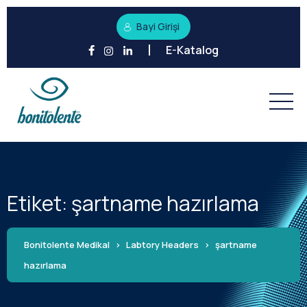
Bayi Girişi
E-Katalog
Etiket:
şartname hazırlama
Bonitolente Medikal
>
Labtory Headers
>
şartname
hazırlama