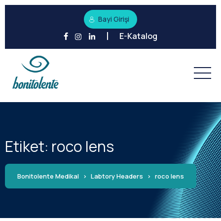
Bayi Girişi
E-Katalog
Etiket:
roco lens
Bonitolente Medikal
>
Labtory Headers
>
roco lens