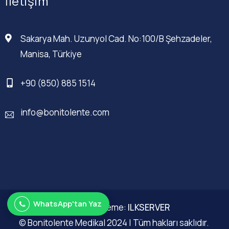
İletişim
Sakarya Mah. Uzunyol Cad. No:100/B Şehzadeler,
Manisa, Türkiye
+90 (850) 885 1514
info@bonitolente.com
WhatsApp'tan Yaz
Web Düzenleme:
ILKSERVER
© Bonitolente Medikal 2024 | Tüm hakları saklıdır.