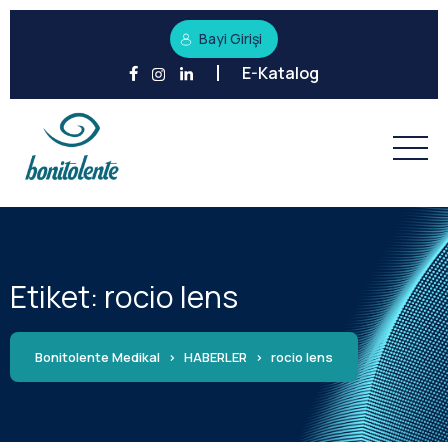
Bayi Girişi
E-Katalog
Etiket:
rocio lens
Bonitolente Medikal
>
HABERLER
>
rocio lens