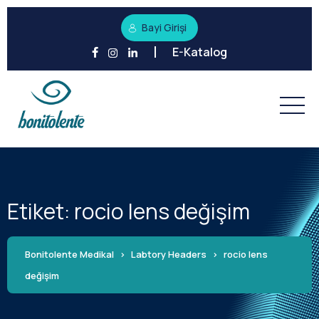
Bayi Girişi
E-Katalog
Etiket:
rocio lens değişim
Bonitolente Medikal
>
Labtory Headers
>
rocio lens
değişim