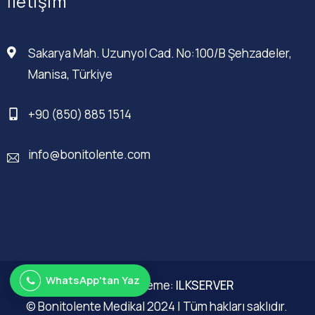
İletişim
Sakarya Mah. Uzunyol Cad. No:100/B Şehzadeler,
Manisa, Türkiye
+90 (850) 885 1514
info@bonitolente.com
WhatsApp'tan Yaz
Web Düzenleme:
ILKSERVER
© Bonitolente Medikal 2024 | Tüm hakları saklıdır.