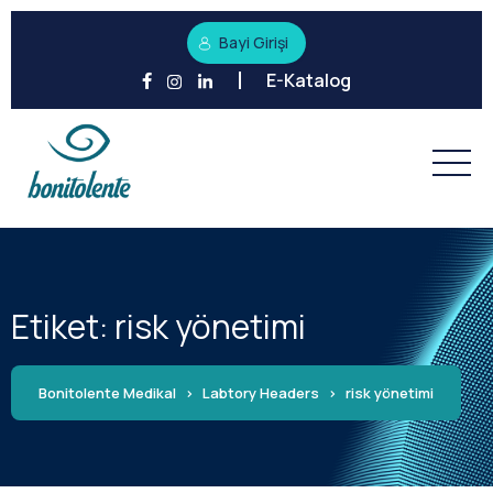
Bayi Girişi
E-Katalog
Etiket:
risk yönetimi
Bonitolente Medikal
>
Labtory Headers
>
risk yönetimi