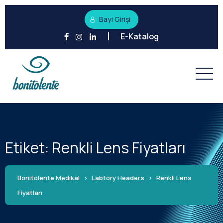
Bayi Girişi
E-Katalog
Etiket:
Renkli Lens Fiyatları
Bonitolente Medikal
>
Labtory Headers
>
Renkli Lens
Fiyatları