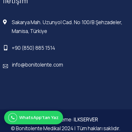
İletişim
Sakarya Mah. Uzunyol Cad. No:100/B Şehzadeler,
Manisa, Türkiye
+90 (850) 885 1514
info@bonitolente.com
WhatsApp'tan Yaz
Web Düzenleme:
ILKSERVER
© Bonitolente Medikal 2024 | Tüm hakları saklıdır.