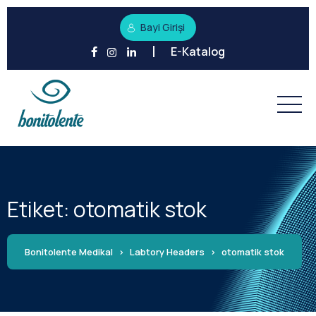
Bayi Girişi
E-Katalog
Etiket:
otomatik stok
Bonitolente Medikal
>
Labtory Headers
>
otomatik stok