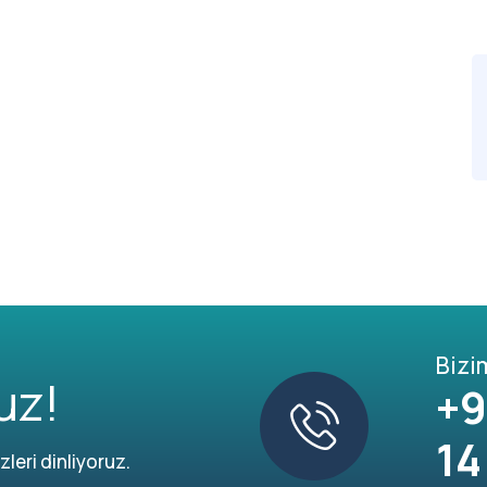
Bizi
uz!
+9
14
leri dinliyoruz.