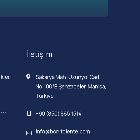
İletişim
kleri
Sakarya Mah. Uzunyol Cad.
No:100/B Şehzadeler, Manisa,
Türkiye
...
+90 (850) 885 1514
info@bonitolente.com