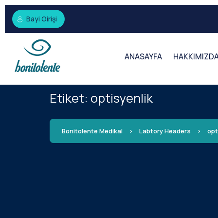
Bayi Girişi
ANASAYFA
HAKKIMIZD
Etiket:
optisyenlik
Bonitolente Medikal
>
Labtory Headers
>
opt