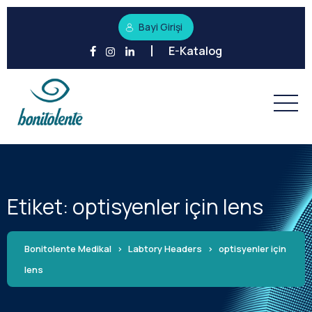
Bayi Girişi
E-Katalog
Etiket:
optisyenler için lens
Bonitolente Medikal
>
Labtory Headers
>
optisyenler için
lens