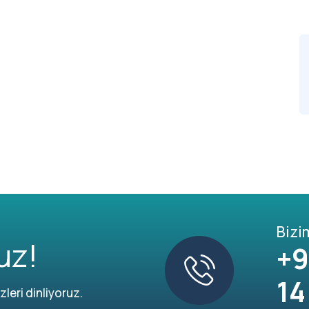
Bizi
uz!
+9
14
leri dinliyoruz.