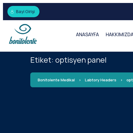
Bayi Girişi
ANASAYFA
HAKKIMIZD
Etiket:
optisyen panel
Bonitolente Medikal
>
Labtory Headers
>
opt