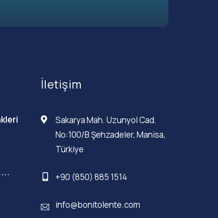
İletişim
kleri
Sakarya Mah. Uzunyol Cad.
No:100/B Şehzadeler, Manisa,
Türkiye
...
+90 (850) 885 1514
info@bonitolente.com