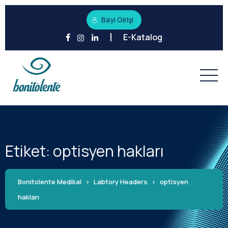
Bayi Girişi
E-Katalog
Etiket:
optisyen hakları
Bonitolente Medikal
>
Labtory Headers
>
optisyen
hakları