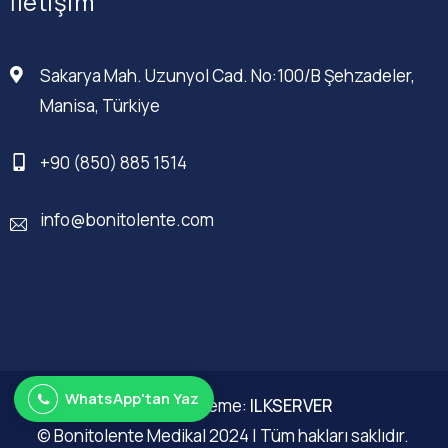
İletişim
Sakarya Mah. Uzunyol Cad. No:100/B Şehzadeler,
Manisa, Türkiye
+90 (850) 885 1514
info@bonitolente.com
WhatsApp'tan Yaz
Web Düzenleme:
ILKSERVER
© Bonitolente Medikal 2024 | Tüm hakları saklıdır.