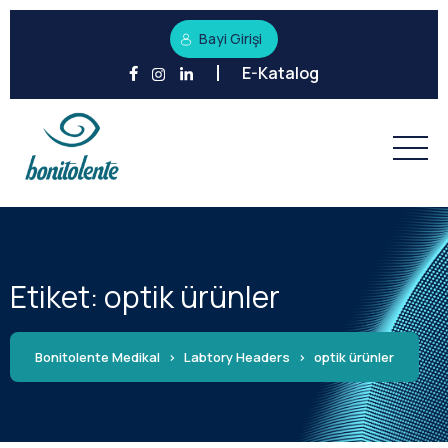
Bayi Girişi
E-Katalog
Etiket:
optik ürünler
Bonitolente Medikal
>
Labtory Headers
>
optik ürünler